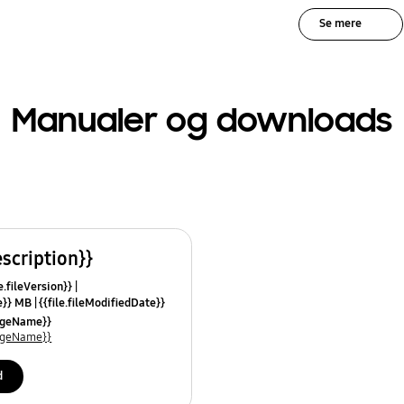
Se mere
Manualer og downloads
escription}}
e.fileVersion}}
ze}} MB
{{file.fileModifiedDate}}
mes}}
uageName}}
uageName}}
d