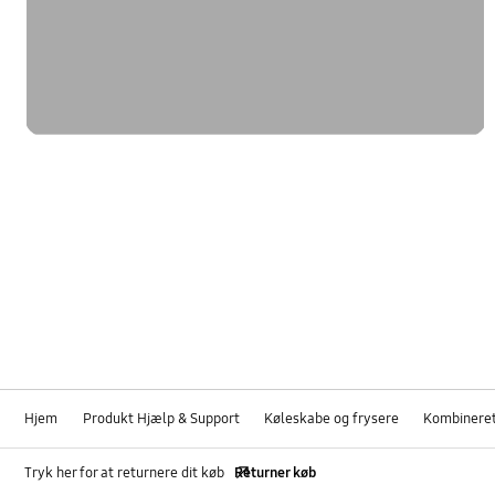
Hjem
Produkt Hjælp & Support
Køleskabe og frysere
Kombineret
Tryk her for at returnere dit køb
Returner køb