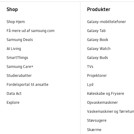
Footer Navigation
Shop
Produkter
Shop Hjem
Galaxy-mobiltelefoner
Få mere ud af samsung.com
Galaxy Tab
Samsung Deals
Galaxy Book
AI Living
Galaxy Watch
SmartThings
Galaxy Buds
Samsung Care+
TVs
Studierabatter
Projektorer
Fordelsportal til ansatte
Lyd
Data Act
Køleskabe og Frysere
Explore
Opvaskemaskiner
Vaskemaskiner og Tørretu
Støvsugere
Skærme