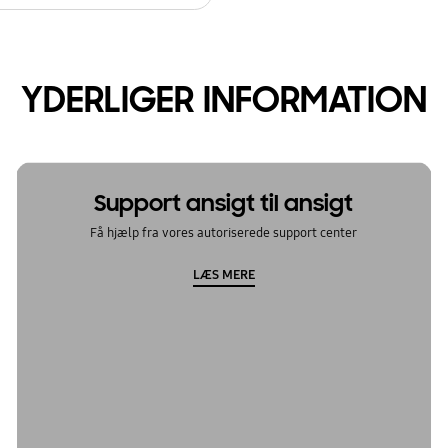
YDERLIGER INFORMATION
Support ansigt til ansigt
Få hjælp fra vores autoriserede support center
LÆS MERE