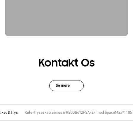
Kontakt Os
Se mere
 køl & frys
Køle-fryseskab Series 6 RB33B612FSA/EF med SpaceMax™ 185