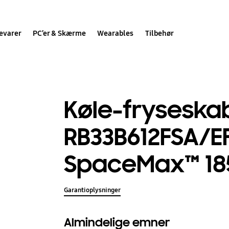
evarer
PC’er & Skærme
Wearables
Tilbehør
Køle-fryseskab
RB33B612FSA/E
SpaceMax™ 18
Garantioplysninger
Almindelige emner