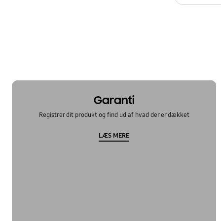
Garanti
Registrer dit produkt og find ud af hvad der er dækket
LÆS MERE