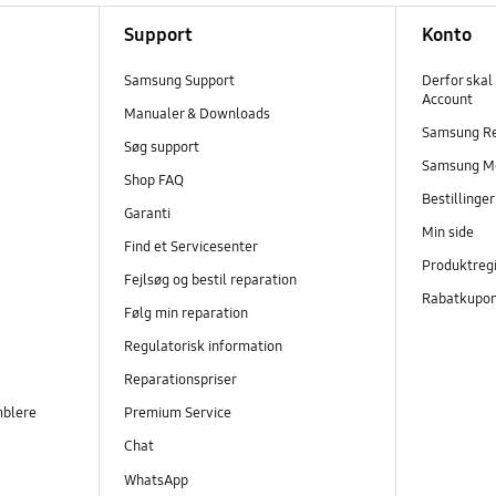
Support
Konto
Samsung Support
Derfor skal
Account
Manualer & Downloads
Samsung R
Søg support
Samsung M
Shop FAQ
Bestillinge
Garanti
Min side
Find et Servicesenter
Produktregi
Fejlsøg og bestil reparation
Rabatkupo
Følg min reparation
Regulatorisk information
Reparationspriser
mblere
Premium Service
Chat
WhatsApp