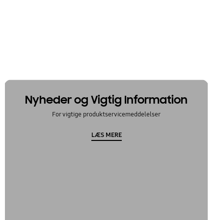
Nyheder og Vigtig Information
For vigtige produktservicemeddelelser
LÆS MERE