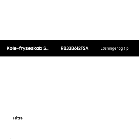
Køle-fryseskab Series 6 RB33B612FSA/EF med SpaceMax™ 185 cm
RB33B612FSA
Løsninger og tip
Filtre