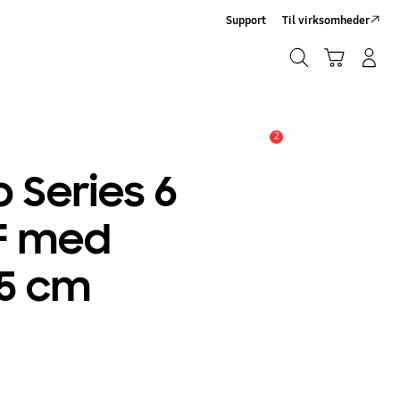
Support
Til virksomheder
Søg
Indkøbskurv
Log på/Tilmeld
Søg
2
Advarsel
 Series 6
F med
5 cm