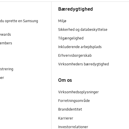
Bæredygtighed
 du oprette en Samsung
Miljø
Sikkerhed og databeskyttelse
ewards
Tilgængelighed
embers
Inkluderende arbejdsplads
r
Erhvervsborgerskab
Virksomheders bæredygtighed
strering
ner
Om os
Virksomhedsoplysninger
Forretningsområde
Brandidentitet
Karrierer
Investorrelationer