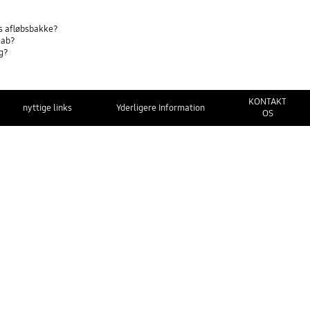
ts afløbsbakke?
kab?
ng?
KONTAKT
nyttige links
Yderligere Information
OS