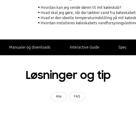
Hvordan kan jeg vende døren til mit køleskab?
Hvad skal jeg gøre, når der lækker vand fra køleskabe
Hvad er den ideelle temperaturindstilling på mit køles
Hvordan installeres køleskabets vandforsyningsledni
Manualer og downloads
Interactive Guide
Spec
Løsninger og tip
Alle
FAQ