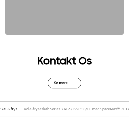
Kontakt Os
Se mere
 køl & frys
Køle-fryseskab Series 3 RB37J5315SS/EF med SpaceMax™ 201