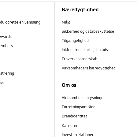
Bæredygtighed
 du oprette en Samsung
Miljø
Sikkerhed og databeskyttelse
ewards
Tilgængelighed
embers
Inkluderende arbejdsplads
r
Erhvervsborgerskab
Virksomheders bæredygtighed
strering
ner
Om os
Virksomhedsoplysninger
Forretningsområde
Brandidentitet
Karrierer
Investorrelationer