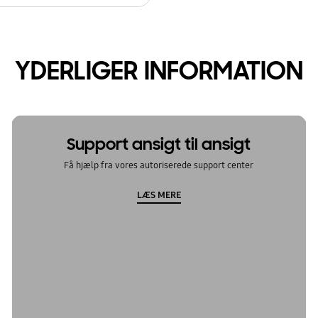
YDERLIGER INFORMATION
Support ansigt til ansigt
Få hjælp fra vores autoriserede support center
LÆS MERE