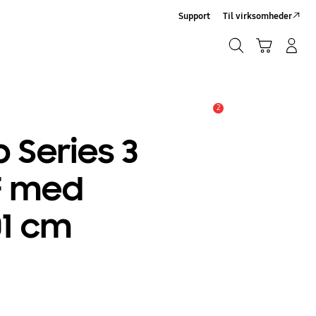
Support
Til virksomheder
Søg
Indkøbskurv
Log på/Tilmeld
Søg
2
Advarsel
 Series 3
F med
1 cm