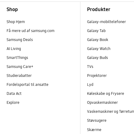
Footer Navigation
Shop
Produkter
Shop Hjem
Galaxy-mobiltelefoner
Få mere ud af samsung.com
Galaxy Tab
Samsung Deals
Galaxy Book
AI Living
Galaxy Watch
SmartThings
Galaxy Buds
Samsung Care+
TVs
Studierabatter
Projektorer
Fordelsportal til ansatte
Lyd
Data Act
Køleskabe og Frysere
Explore
Opvaskemaskiner
Vaskemaskiner og Tørretu
Støvsugere
Skærme