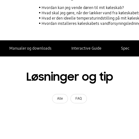
Hvordan kan jeg vende døren til mit køleskab?
Hvad skal jeg gøre, når der lækker vand fra køleskabe
Hvad er den ideelle temperaturindstilling på mit køles
Hvordan installeres køleskabets vandforsyningsledni
Manualer og downloads
Interactive Guide
Spec
Løsninger og tip
Alle
FAQ