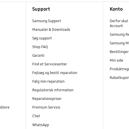
Support
Konto
Samsung Support
Derfor skal
Account
Manualer & Downloads
Samsung R
Søg support
Samsung M
Shop FAQ
Bestillinge
Garanti
Min side
Find et Servicesenter
Produktregi
Fejlsøg og bestil reparation
Rabatkupo
Følg min reparation
Regulatorisk information
Reparationspriser
mblere
Premium Service
Chat
WhatsApp