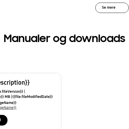
Se mere
Manualer og downloads
escription}}
e.fileVersion}}
ze}} MB
{{file.fileModifiedDate}}
mes}}
uageName}}
uageName}}
d