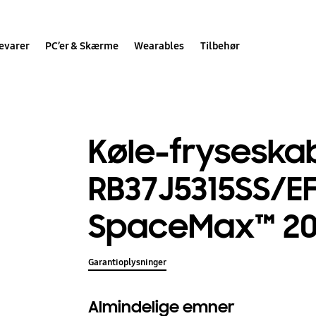
evarer
PC’er & Skærme
Wearables
Tilbehør
Køle-fryseskab
RB37J5315SS/E
SpaceMax™ 20
Garantioplysninger
Almindelige emner