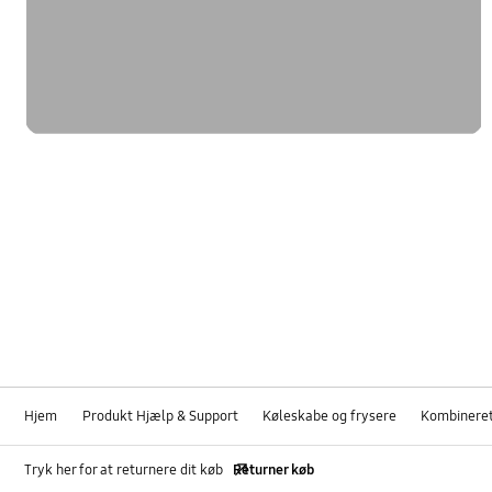
Hjem
Produkt Hjælp & Support
Køleskabe og frysere
Kombineret
Tryk her for at returnere dit køb
Returner køb