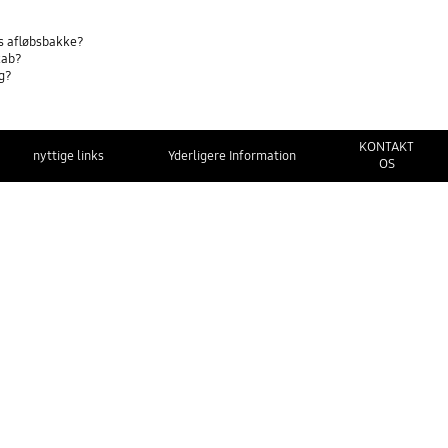
ts afløbsbakke?
kab?
ng?
KONTAKT
nyttige links
Yderligere Information
OS