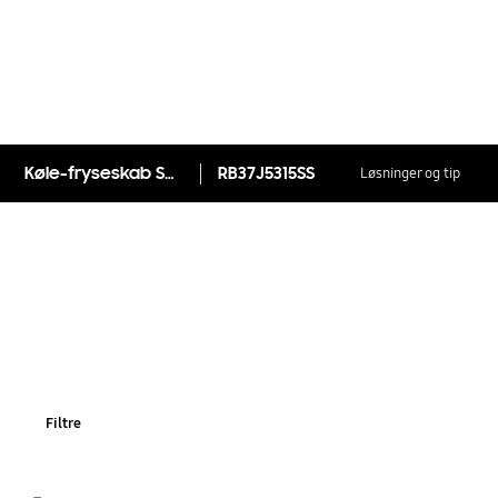
Køle-fryseskab Series 3 RB37J5315SS/EF med SpaceMax™ 201 cm
RB37J5315SS
Løsninger og tip
Filtre