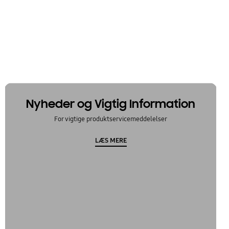
Nyheder og Vigtig Information
For vigtige produktservicemeddelelser
LÆS MERE