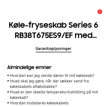
2
Advarsel
Køle-fryseskab Series 6
RB38T675ES9/EF med
SpaceMax™ 203 cm
Garantioplysninger
Almindelige emner
Hvordan kan jeg vende døren til mit køleskab?
Hvad skal jeg gøre, når der lækker vand fra
køleskabets afløbsbakke?
Hvad er den ideelle temperaturindstilling på mit
køleskab?
Hvordan installeres køleskabets