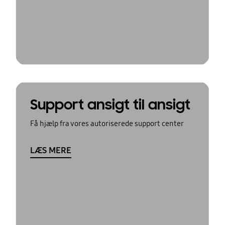
Support ansigt til ansigt
Få hjælp fra vores autoriserede support center
LÆS MERE