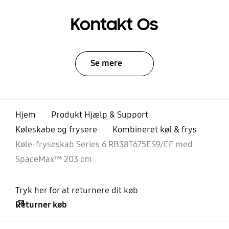
Kontakt Os
Se mere
Hjem
Produkt Hjælp & Support
Køleskabe og frysere
Kombineret køl & frys
Køle-fryseskab Series 6 RB38T675ES9/EF med
SpaceMax™ 203 cm
Tryk her for at returnere dit køb
Returner køb
Åben
Footer Navigation