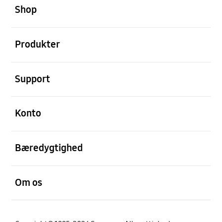
Shop
Åben
Produkter
Åben
Support
Åben
Konto
Åben
Bæredygtighed
Åben
Om os