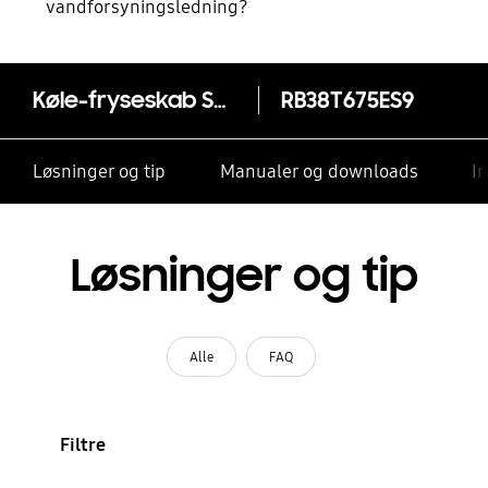
vandforsyningsledning?
Køle-fryseskab Series 6 RB38T675ES9/EF med SpaceMax™ 203 cm
RB38T675ES9
Løsninger og tip
Manualer og downloads
I
Løsninger og tip
Alle
FAQ
Filtre