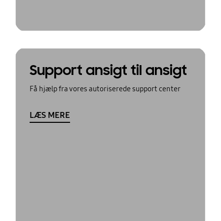
Support ansigt til ansigt
Få hjælp fra vores autoriserede support center
LÆS MERE