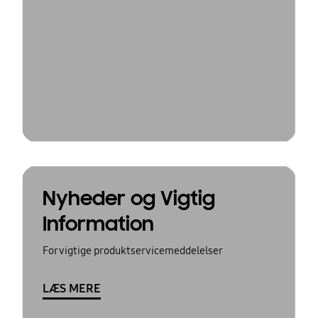
Nyheder og Vigtig
Information
For vigtige produktservicemeddelelser
LÆS MERE