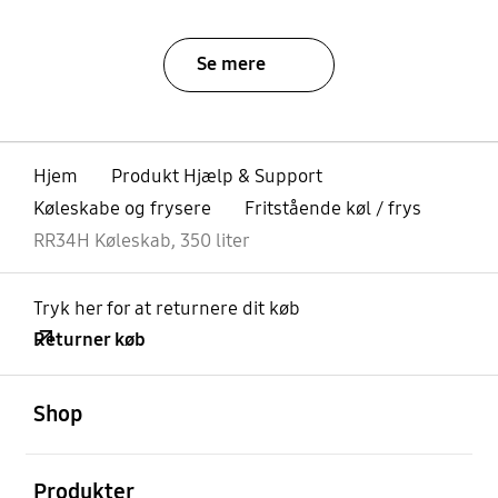
Se mere
Hjem
Produkt Hjælp & Support
Køleskabe og frysere
Fritstående køl / frys
RR34H Køleskab, 350 liter
Tryk her for at returnere dit køb
Returner køb
Åben
Footer Navigation
Shop
Åben
Produkter