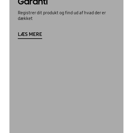
Garanti
Registrer dit produkt og find ud af hvad der er
dækket
LÆS MERE