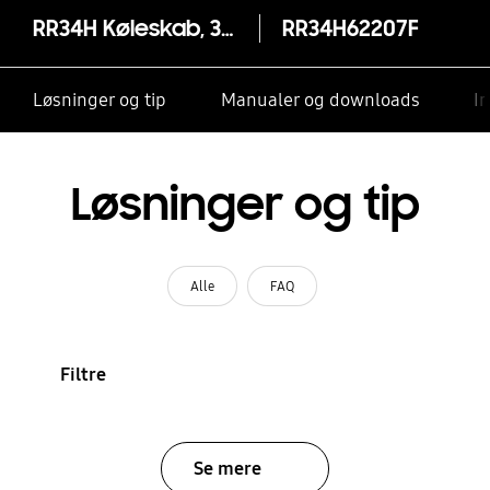
RR34H Køleskab, 350 liter
RR34H62207F
Løsninger og tip
Manualer og downloads
I
Løsninger og tip
Alle
FAQ
Filtre
Se mere