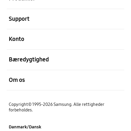
Åben
Support
Åben
Konto
Åben
Bæredygtighed
Åben
Om os
Copyright© 1995-2026 Samsung. Alle rettigheder
forbeholdes.
Danmark/Dansk