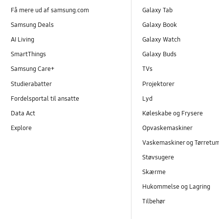
Få mere ud af samsung.com
Galaxy Tab
Samsung Deals
Galaxy Book
AI Living
Galaxy Watch
SmartThings
Galaxy Buds
Samsung Care+
TVs
Studierabatter
Projektorer
Fordelsportal til ansatte
Lyd
Data Act
Køleskabe og Frysere
Explore
Opvaskemaskiner
Vaskemaskiner og Tørretu
Støvsugere
Skærme
Hukommelse og Lagring
Tilbehør