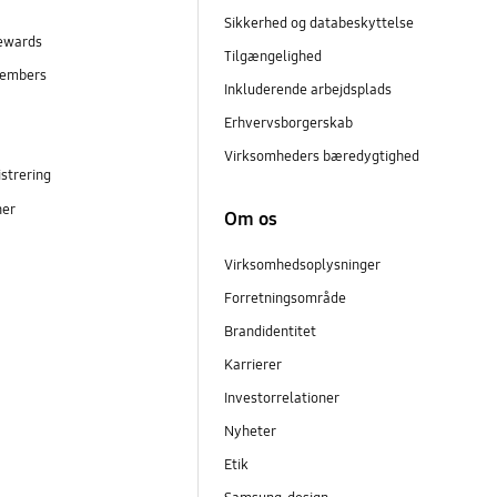
Sikkerhed og databeskyttelse
ewards
Tilgængelighed
embers
Inkluderende arbejdsplads
r
Erhvervsborgerskab
Virksomheders bæredygtighed
strering
ner
Om os
Virksomhedsoplysninger
Forretningsområde
Brandidentitet
Karrierer
Investorrelationer
Nyheter
Etik