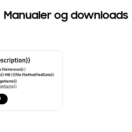
Manualer og downloads
escription}}
e.fileVersion}}
ze}} MB
{{file.fileModifiedDate}}
mes}}
uageName}}
uageName}}
d