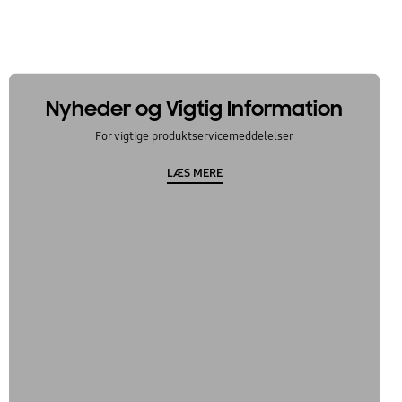
Nyheder og Vigtig Information
For vigtige produktservicemeddelelser
LÆS MERE