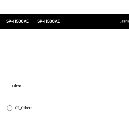
SP-H500AE
SP-H500AE
Løsni
Filtre
OT_Others