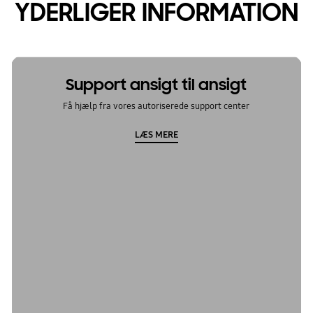
YDERLIGER INFORMATION
Support ansigt til ansigt
Få hjælp fra vores autoriserede support center
LÆS MERE