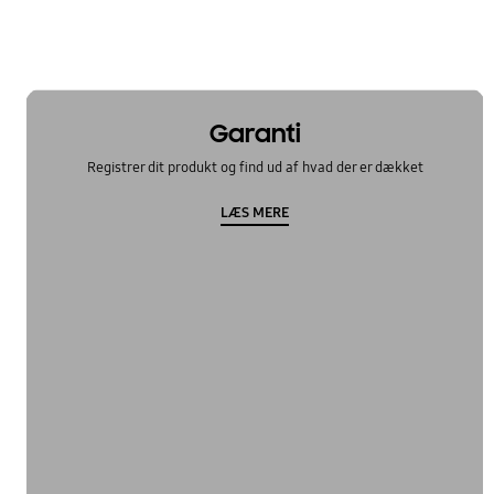
Garanti
Registrer dit produkt og find ud af hvad der er dækket
LÆS MERE