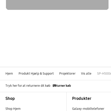
Hjem
Produkt Hjælp & Support
Projektorer
Vis alle
SP-H500
Tryk her for at returnere dit køb
Returner køb
Footer Navigation
Shop
Produkter
Shop Hjem
Galaxy-mobiltelefoner