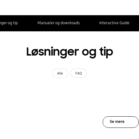
nger og tip
Manualer og downloads
Interactive Guide
Løsninger og tip
Alle
FAQ
Se mere