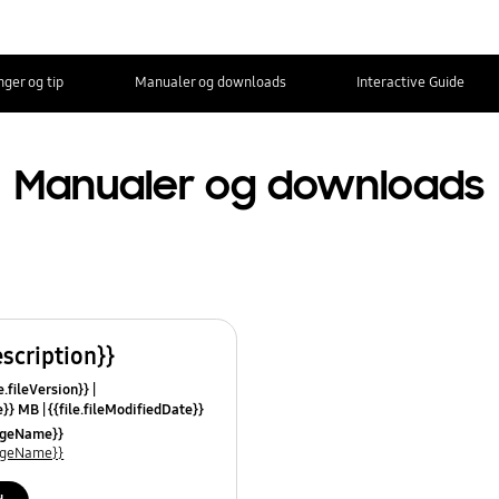
nger og tip
Manualer og downloads
Interactive Guide
Manualer og downloads
escription}}
e.fileVersion}}
ze}} MB
{{file.fileModifiedDate}}
mes}}
uageName}}
uageName}}