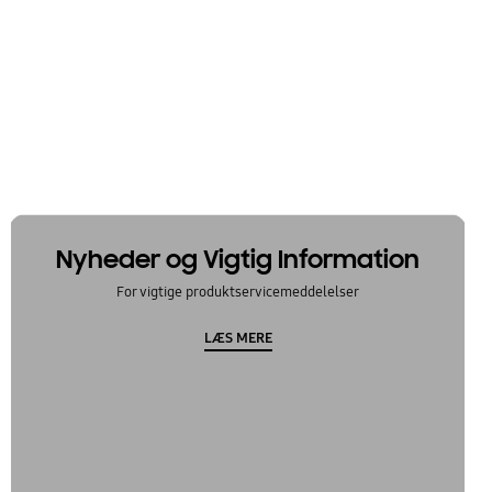
Nyheder og Vigtig Information
For vigtige produktservicemeddelelser
LÆS MERE