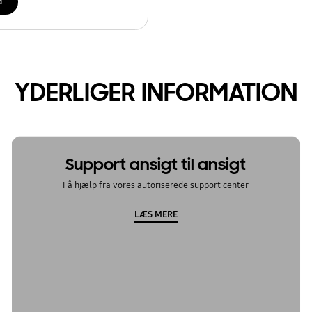
d
YDERLIGER INFORMATION
Support ansigt til ansigt
Få hjælp fra vores autoriserede support center
LÆS MERE