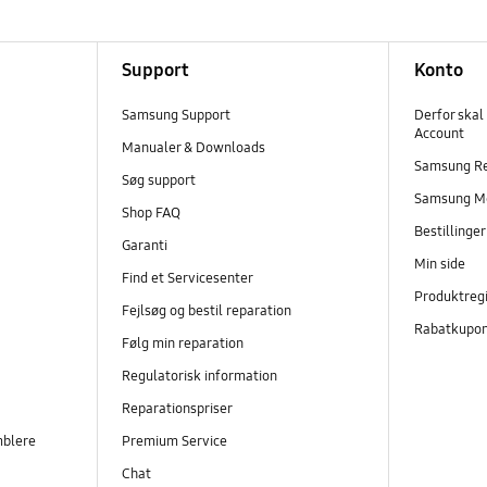
Support
Konto
Samsung Support
Derfor skal
Account
Manualer & Downloads
Samsung R
Søg support
Samsung M
Shop FAQ
Bestillinge
Garanti
Min side
Find et Servicesenter
Produktregi
Fejlsøg og bestil reparation
Rabatkupo
Følg min reparation
Regulatorisk information
Reparationspriser
mblere
Premium Service
Chat