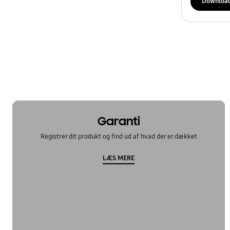
Downloa
Garanti
Registrer dit produkt og find ud af hvad der er dækket
LÆS MERE