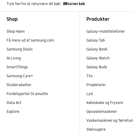
Tryk her for at returnere dit køb
Returner køb
Footer Navigation
Shop
Produkter
Shop Hjem
Galaxy-mobiltelefoner
Få mere ud af samsung.com
Galaxy Tab
Samsung Deals
Galaxy Book
AI Living
Galaxy Watch
SmartThings
Galaxy Buds
Samsung Care+
TVs
Studierabatter
Projektorer
Fordelsportal til ansatte
Lyd
Data Act
Køleskabe og Frysere
Explore
Opvaskemaskiner
Vaskemaskiner og Tørretu
Støvsugere