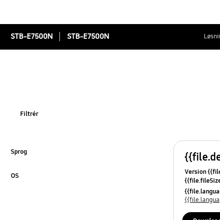
STB-E7500N
STB-E7500N
Løsni
Filtrér
Sprog
{{file.d
Klik for at udvide
Version {{fil
OS
{{file.fileSi
Klik for at udvide
{{file.osNa
{{file.lang
{{file.lang