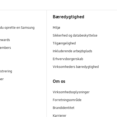
Bæredygtighed
 du oprette en Samsung
Miljø
Sikkerhed og databeskyttelse
ewards
Tilgængelighed
embers
Inkluderende arbejdsplads
r
Erhvervsborgerskab
Virksomheders bæredygtighed
strering
ner
Om os
Virksomhedsoplysninger
Forretningsområde
Brandidentitet
Karrierer