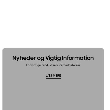
Nyheder og Vigtig Information
For vigtige produktservicemeddelelser
LÆS MERE