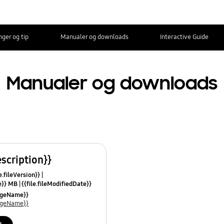
nger og tip
Manualer og downloads
Interactive Guide
Manualer og downloads
escription}}
e.fileVersion}}
ze}} MB
{{file.fileModifiedDate}}
mes}}
uageName}}
uageName}}