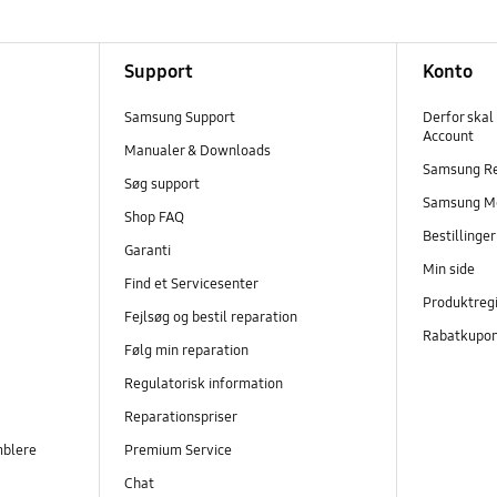
Support
Konto
Samsung Support
Derfor skal
Account
Manualer & Downloads
Samsung R
Søg support
Samsung M
Shop FAQ
Bestillinge
Garanti
Min side
Find et Servicesenter
Produktregi
Fejlsøg og bestil reparation
Rabatkupo
Følg min reparation
Regulatorisk information
Reparationspriser
mblere
Premium Service
Chat