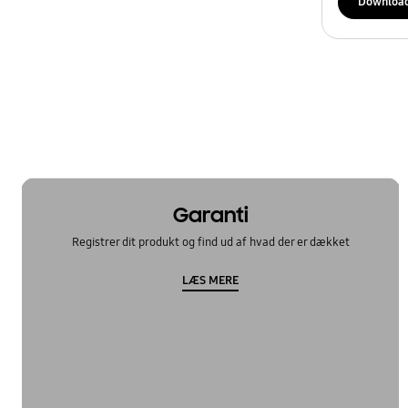
Downloa
Garanti
Registrer dit produkt og find ud af hvad der er dækket
LÆS MERE