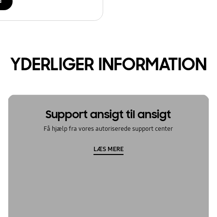
d
YDERLIGER INFORMATION
Support ansigt til ansigt
Få hjælp fra vores autoriserede support center
LÆS MERE