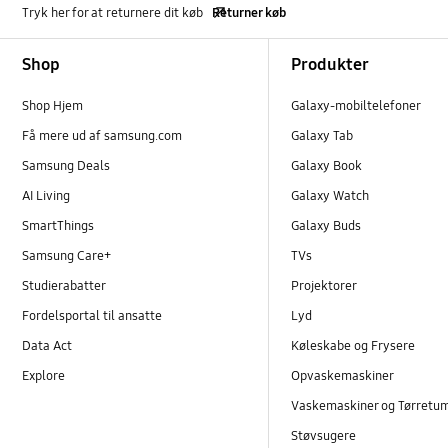
Tryk her for at returnere dit køb
Returner køb
Footer Navigation
Shop
Produkter
Shop Hjem
Galaxy-mobiltelefoner
Få mere ud af samsung.com
Galaxy Tab
Samsung Deals
Galaxy Book
AI Living
Galaxy Watch
SmartThings
Galaxy Buds
Samsung Care+
TVs
Studierabatter
Projektorer
Fordelsportal til ansatte
Lyd
Data Act
Køleskabe og Frysere
Explore
Opvaskemaskiner
Vaskemaskiner og Tørretu
Støvsugere