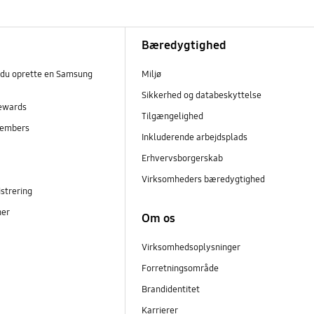
Bæredygtighed
 du oprette en Samsung
Miljø
Sikkerhed og databeskyttelse
ewards
Tilgængelighed
embers
Inkluderende arbejdsplads
r
Erhvervsborgerskab
Virksomheders bæredygtighed
strering
ner
Om os
Virksomhedsoplysninger
Forretningsområde
Brandidentitet
Karrierer