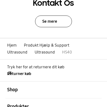
Kontakt Os
Se mere
Hjem
Produkt Hjælp & Support
Ultrasound
Ultrasound
HS40
Tryk her for at returnere dit køb
Returner køb
Åben
Footer Navigation
Shop
Åben
Produkter