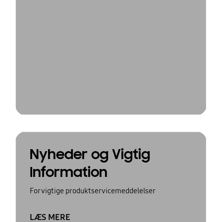
Nyheder og Vigtig
Information
For vigtige produktservicemeddelelser
LÆS MERE