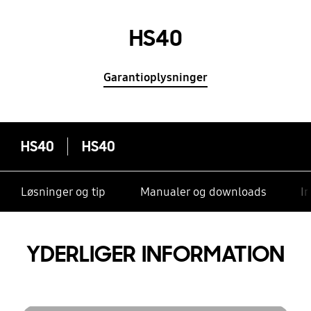
HS40
Garantioplysninger
HS40
HS40
Løsninger og tip
Manualer og downloads
I
YDERLIGER INFORMATION