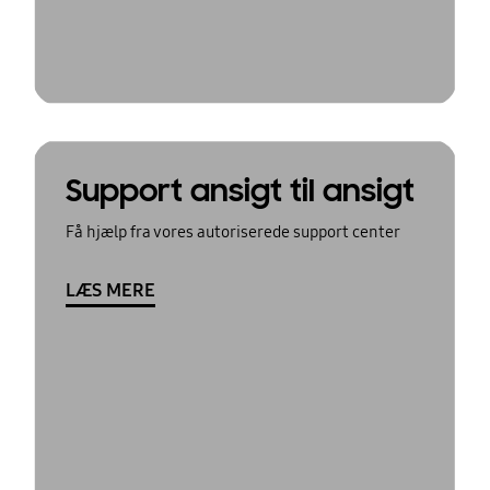
Support ansigt til ansigt
Få hjælp fra vores autoriserede support center
LÆS MERE