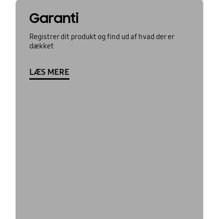
Garanti
Registrer dit produkt og find ud af hvad der er
dækket
LÆS MERE