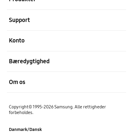
Åben
Support
Åben
Konto
Åben
Bæredygtighed
Åben
Om os
Copyright© 1995-2026 Samsung. Alle rettigheder
forbeholdes.
Danmark/Dansk