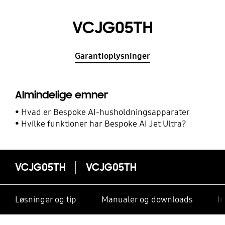
VCJG05TH
Garantioplysninger
Almindelige emner
Hvad er Bespoke AI-husholdningsapparater
Hvilke funktioner har Bespoke AI Jet Ultra?
VCJG05TH
VCJG05TH
Løsninger og tip
Manualer og downloads
I