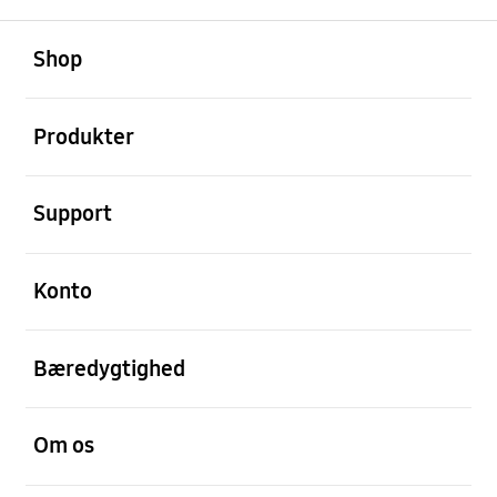
Åben
Footer Navigation
Shop
Åben
Produkter
Åben
Support
Åben
Konto
Åben
Bæredygtighed
Åben
Om os