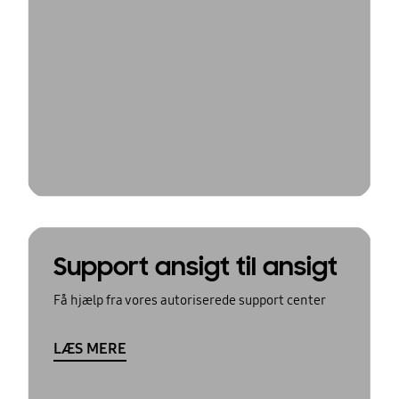
Support ansigt til ansigt
Få hjælp fra vores autoriserede support center
LÆS MERE