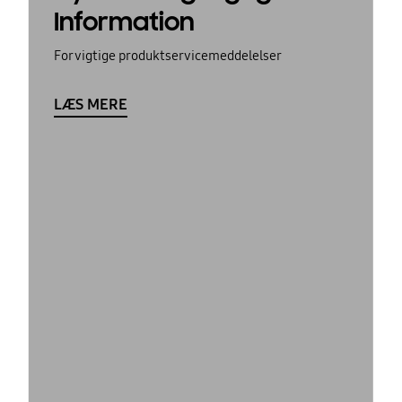
Information
For vigtige produktservicemeddelelser
LÆS MERE