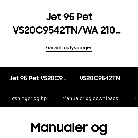
Jet 95 Pet
VS20C9542TN/WA 210W
Med advanced cleaning
Garantioplysninger
performance
Jet 95 Pet VS20C9542TN/WA 210W Med advanced cleaning performance
VS20C9542TN
Løsninger og tip
Manualer og downloads
I
Manualer og