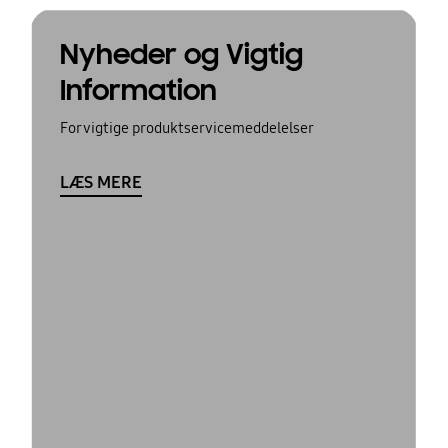
Nyheder og Vigtig
Information
For vigtige produktservicemeddelelser
LÆS MERE