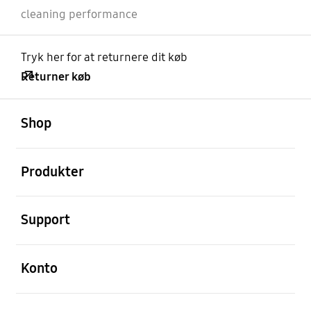
cleaning performance
Tryk her for at returnere dit køb
Returner køb
Åben
Footer Navigation
Shop
Åben
Produkter
Åben
Support
Åben
Konto
Åben