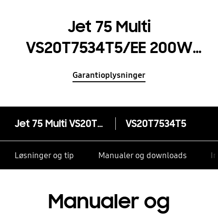
Jet 75 Multi
VS20T7534T5/EE 200W
støvsuger med skaft
Garantioplysninger
Jet 75 Multi VS20T7534T5/EE 200W støvsuger med skaft
VS20T7534T5
Løsninger og tip
Manualer og downloads
I
Manualer og