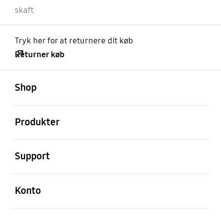
skaft
Tryk her for at returnere dit køb
Returner køb
Åben
Footer Navigation
Shop
Åben
Produkter
Åben
Support
Åben
Konto
Åben