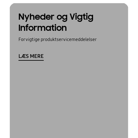
Nyheder og Vigtig
Information
For vigtige produktservicemeddelelser
LÆS MERE