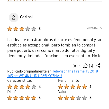
CarlosJ
Product Ratings :
2019-02-05
3
La idea de mostrar obras de arte es fenomenal y su
estética es excepcional, pero también lo compré
para poderlo usar como marco de fotos digital y
tiene muy limitadas funciones en ese sentido. No lo
hubiera comprado de saberlo (Por el mismo precio,
(3)
Útil?
hubiera escogido otro de la gama Q, como el Q8D).
thumb
share
Publicado originalmente en
Televisor The Frame TV 2018
En modo Arte (con muy bajo consumo) sólo
up
163 cm 65” 4K UHD UE65LS03NAU
reproduce fotos de su memoria interna, no de otra
Características
Rendimiento
fuente externa (ni siquiera del entorno de red, a
Product Ratings :
Product Ratings :
4
5
pesar de estar el interfaz de red en marcha).
Diseño
Valor
Además, esa memoria interna es muy limitada y la
Product Ratings :
Product Ratings :
5
3
comparte con las APP que hay que instalar