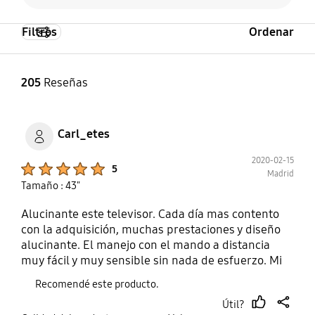
Filtros
Ordenar
205
Reseñas
Carl_etes
2020-02-15
Product Ratings :
5
Madrid
Tamaño : 43"
Alucinante este televisor. Cada día mas contento
con la adquisición, muchas prestaciones y diseño
alucinante. El manejo con el mando a distancia
muy fácil y muy sensible sin nada de esfuerzo. Mi
primera compra Samsung y muy contento.
Recomendé este producto.
Útil?