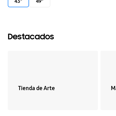
43"
49"
Destacados
Tienda de Arte
M