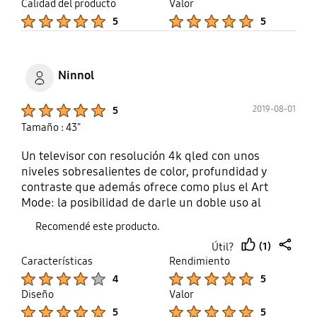
thumb
share
Calidad del producto
Valor
up
Product Ratings :
Product Ratings :
5
5
Ninnol
Product Ratings :
2019-08-01
5
Tamaño : 43"
Un televisor con resolución 4k qled con unos
niveles sobresalientes de color, profundidad y
contraste que además ofrece como plus el Art
Mode: la posibilidad de darle un doble uso al
televisor y que funcione también como marco,
Recomendé este producto.
pudiendo mostrar en la pantalla una infinidad de
(1)
Útil?
obras de arte que vienen de serie como si se
thumb
share
Características
Rendimiento
tratara de un cuadro. De hecho, a primera vista
up
Product Ratings :
Product Ratings :
4
5
nadie diría que es una pantalla.
Diseño
Valor
Product Ratings :
Product Ratings :
5
5