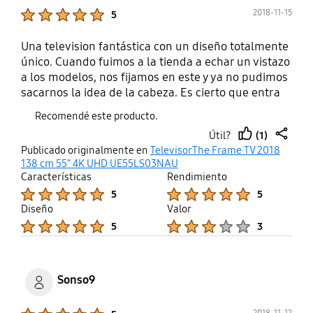
Product Ratings :
2018-11-15
5
Una television fantástica con un diseño totalmente
único. Cuando fuimos a la tienda a echar un vistazo
a los modelos, nos fijamos en este y ya no pudimos
sacarnos la idea de la cabeza. Es cierto que entra
por los ojos por lo bonito que es y las imágenes que
Recomendé este producto.
ponen (nada más verlo ya nos lo imaginábamos en
(1)
Útil?
nuestra sala de estar con el marco nwgro a juego
thumb
share
Publicado originalmente en
TelevisorThe Frame TV 2018
con la decoración) pero es mucho más que una
up
138 cm 55” 4K UHD UE55LS03NAU
televisión bonita por fuera. La smarttv tiene todas
Características
Rendimiento
las plataformas que solemos usar en casa y lo
Product Ratings :
Product Ratings :
5
5
mejor es que cuando no estamos viendo nada,
Diseño
Valor
podemos dejar configurado el modo arte para que
Product Ratings :
Product Ratings :
5
3
se vean en la pantalla cuadros o fotos que elijamos
y queda mejor que un cuadro
Sonso9
Product Ratings :
2018-11-12