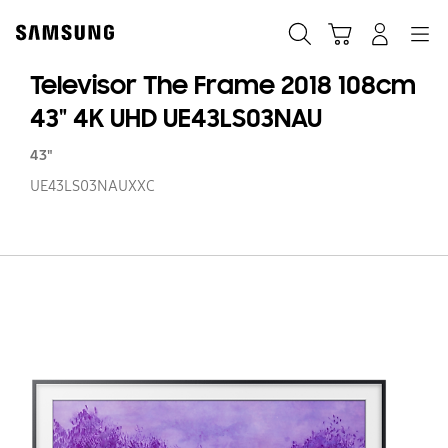
Skip
to
Buscar
Carrito
Navegación
Iniciar sesión
content
Televisor The Frame 2018 108cm
43" 4K UHD UE43LS03NAU
43"
UE43LS03NAUXXC
Te
T
F
20
1