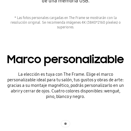
de una memoria USB.
* Las fotos personales cargadas en The Frame se mostrarán con la
resolución original. Se recomienda imágenes 4K (3840*2160 píxeles) o
superiores.
Marco personalizable
La elección es tuya con The Frame. Elige el marco
personalizable ideal para tu salón, tus gustos y obras de arte:
gracias a su montaje magnético, podrás personalizarlo en un
abrir y cerrar de ojos. Cuatro colores disponibles: wengué,
pino, blanco y negro.
Indicator 1