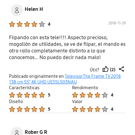
Helen H
Product Ratings :
2018-11-29
4
Flipando con esta tele!!!! Aspecto precioso,
mogollón de utilidades, se ve de flipar, el mando es
otro rollo completamente distinto a lo que
conocemos... No puedo decir nada malo!
(2)
Útil?
thumb
share
Publicado originalmente en
TelevisorThe Frame TV 2018
up
138 cm 55” 4K UHD UE55LS03NAU
Características
Rendimiento
Product Ratings :
Product Ratings :
5
4
Diseño
Valor
Product Ratings :
Product Ratings :
5
4
Rober G R