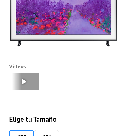
43
4
U
UE
Vídeos
Anterior
Continuar
Elige tu Tamaño