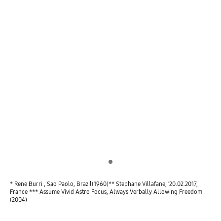
Indicator 1
* Rene Burri , Sao Paolo, Brazil(1960)** Stephane Villafane, ’20.02.2017,
France *** Assume Vivid Astro Focus, Always Verbally Allowing Freedom
(2004)