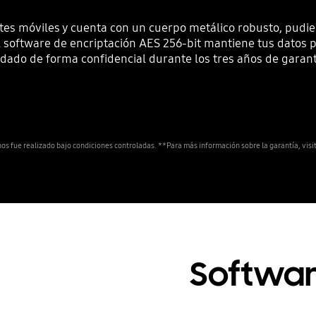
tes móviles y cuenta con un cuerpo metálico robusto, pudie
l software de encriptación AES 256-bit mantiene tus datos
dado de forma confidencial durante los tres años de garant
nos fue realizado bajo condiciones controladas. **Para más información sobre la garantía, visi
Softwar