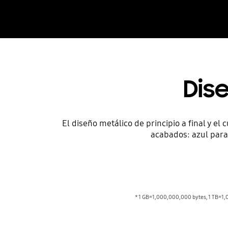
Dis
El diseño metálico de principio a final y 
acabados: azul para
* 1 GB=1,000,000,000 bytes, 1 TB=1,0