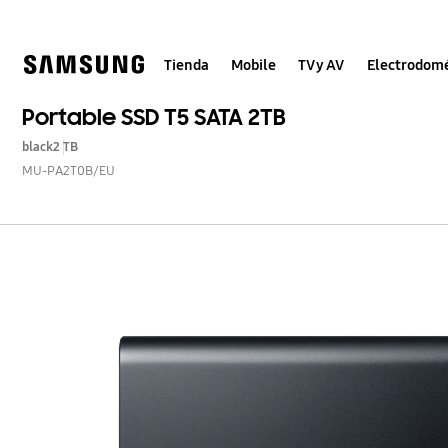
Skip
to
content
Tienda
Mobile
TV y AV
Electrodomé
Portable SSD T5 SATA 2TB
black
2 TB
MU-PA2T0B/EU