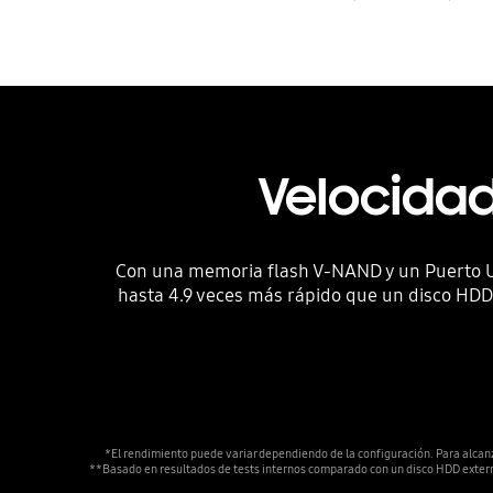
Velocidad
Con una memoria flash V-NAND y un Puerto USB
hasta 4.9 veces más rápido que un disco HDD 
*El rendimiento puede variar dependiendo de la configuración. Para alcanz
**Basado en resultados de tests internos comparado con un disco HDD ext