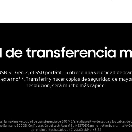
 de transferencia 
 3.1 Gen 2, el SSD portátil T5 ofrece una velocidad de tr
externo**. Transferir y hacer copias de seguridad de mayor
resolución, será mucho más rápido.
ar la máxima velocidad de transferencia de 540 MB/s, el dispositivo de salida y los cables de
erno Samsung 500GB. Configuración del test: Asus® Strix Z270E Gaming motherboard, Intel®
de rendimientos basadas en CrystalDiskMark 5.2.1