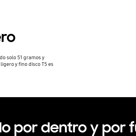
ero
do solo 51 gramos y
igero y fino disco T5 es
do por dentro y por 