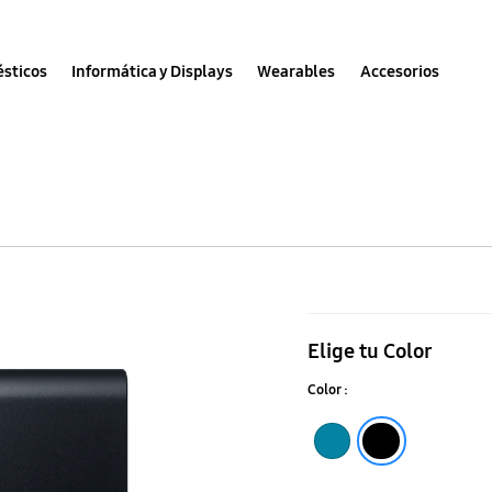
sticos
Informática y Displays
Wearables
Accesorios
Portable
SSD
Elige tu Color
T5
Color :
SATA
2TB
blue
black