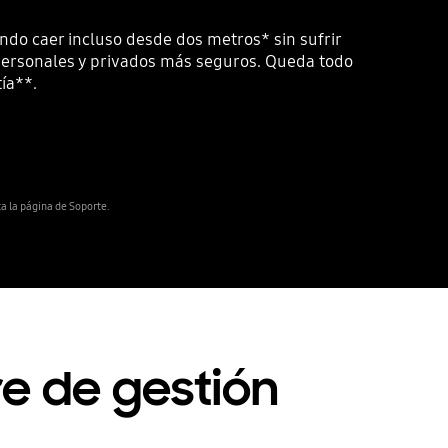
ndo caer incluso desde dos metros* sin sufrir
 personales y privados más seguros. Queda todo
ía**.
ta la página de Soporte.
e de gestión