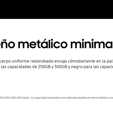
eño metálico minimal
el cuerpo uniforme redondeado encaja cómodamente en la pal
 las capacidades de 250GB y 500GB y negro para las capaci
00,000,000,000 bytes. La capacidad mostrada en el ordenador puede ser menor debido al us