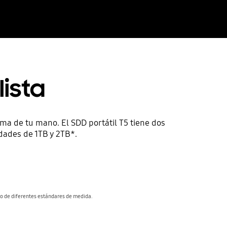
ista
ma de tu mano. El SDD portátil T5 tiene dos
dades de 1TB y 2TB*.
o de diferentes estándares de medida.