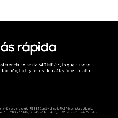
más rápida
ansferencia de hasta 540 MB/s*, lo que supone
 tamaño, incluyendo vídeos 4K y fotos de alta
 conexión deben soportar USB 3.1 Gen 2 y el modo UASP debe estar activado.
 Core™ i5-7600 @3.5 GHz, DDR4 1066 MHz 4 GB, OS-Windows® 10 x64, Medidas