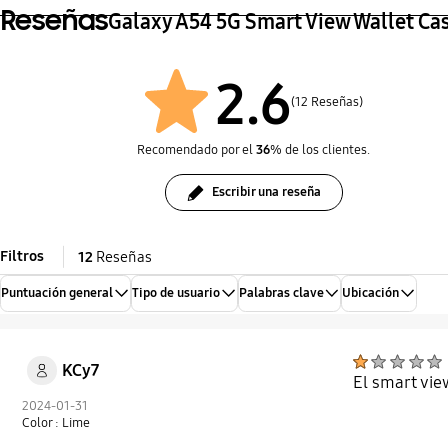
Reseñas
Galaxy A54 5G Smart View Wallet Ca
2.6
(12 Reseñas)
Recomendado por el
36
% de los clientes.
Escribir una reseña
Filtros
12
Reseñas
Puntuación general
Tipo de usuario
Palabras clave
Ubicación
KCy7
El smart vie
2024-01-31
Color : Lime