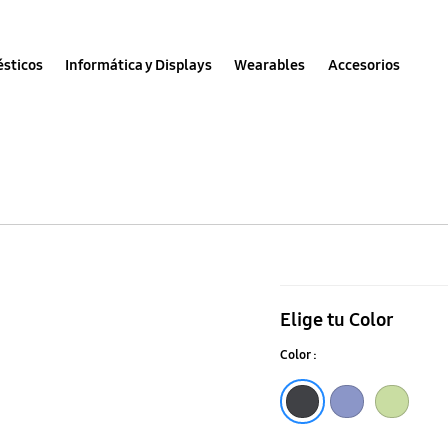
sticos
Informática y Displays
Wearables
Accesorios
Galaxy
A54
Elige tu Color
5G
Color :
Smart
View
Black
Blueberry
Lime
Wallet