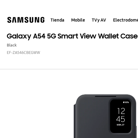
Skip
to
content
Tienda
Mobile
TV y AV
Electrodomé
Galaxy A54 5G Smart View Wallet Case
Black
EF-ZA546CBEGWW