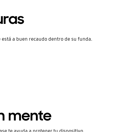
uras
e está a buen recaudo dentro de su funda.
Before
en mente
se te ayuda a proteger tu dispositivo.