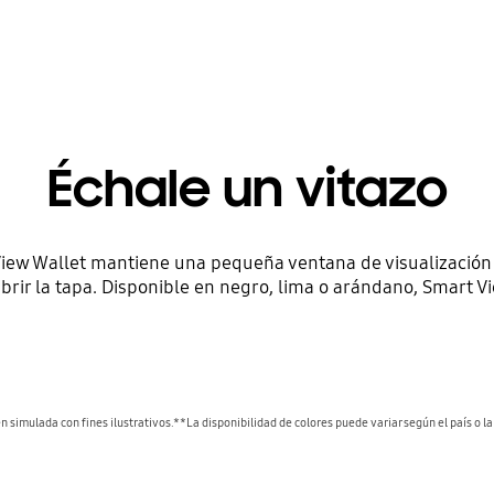
Échale un vitazo
iew Wallet mantiene una pequeña ventana de visualización 
abrir la tapa. Disponible en negro, lima o arándano, Smart V
 simulada con fines ilustrativos.**La disponibilidad de colores puede variar según el país o la