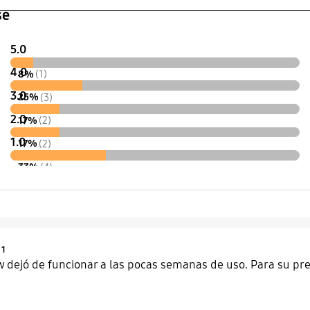
se
5.0
4.0
8%
(1)
3.0
25%
(3)
2.0
17%
(2)
1.0
17%
(2)
33%
(4)
Product Ratings :
1
w dejó de funcionar a las pocas semanas de uso. Para su pr