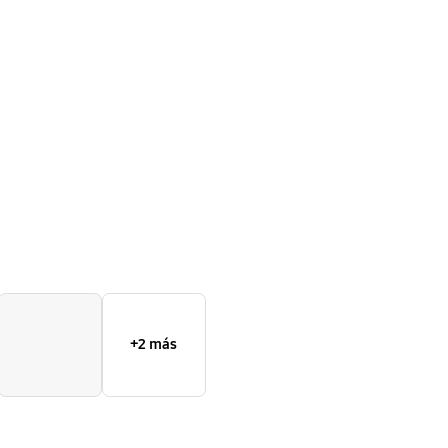
Case
+2 más