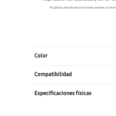
*El plástico del estuche Smart View contiene un mínim
Color
Black
Compatibilidad
Modelos compatibles
Galaxy A54
Especificaciones físicas
Dimensiones (ancho x alto x fondo)
Peso
81 x 161.6 x 14.7 mm
69 g