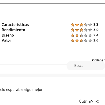
Características
Product Ratings :
3.3
Rendimiento
Product Ratings :
3.0
Diseño
Product Ratings :
2.4
Valor
Product Ratings :
2.6
Ordenar
ecio esperaba algo mejor.
Útil?