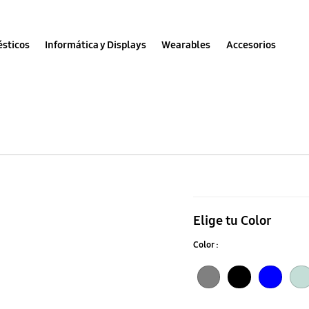
sticos
Informática y Displays
Wearables
Accesorios
Galaxy
S24
Elige tu Color
FE
Color :
Silicone
Case
Gray
Black
Blue
Mint