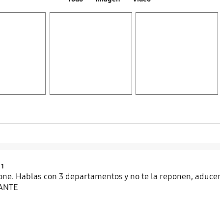
Layer popup open
Layer popup open
Product Ratings :
1
e. Hablas con 3 departamentos y no te la reponen, aducen de
ANTE