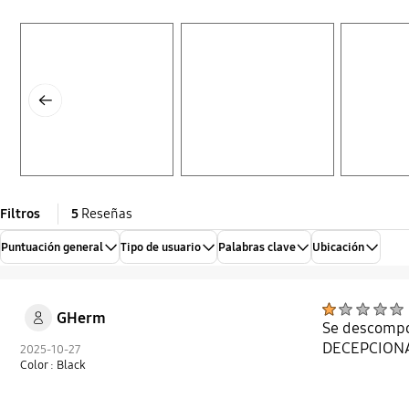
Layer popup open
Layer popup open
Layer popup open
Previous
Filtros
5
Reseñas
Puntuación general
Tipo de usuario
Palabras clave
Ubicación
GHerm
Se descompon
DECEPCION
2025-10-27
Color : Black