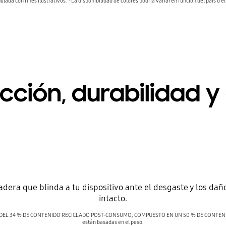
lada con fines ilustrativos. *La disponibilidad de colores podría variar en función del país o el 
cción, durabilidad y 
dera que blinda a tu dispositivo ante el desgaste y los daño
intacto.
NIMO DEL 34 % DE CONTENIDO RECICLADO POST-CONSUMO, COMPUESTO EN UN 50 % DE CONTE
están basadas en el peso.