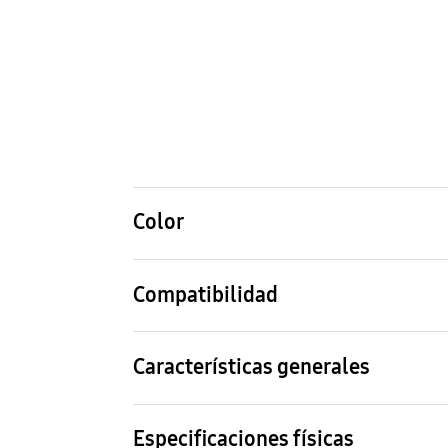
Color
Yellow
Compatibilidad
Modelos compatibles
Galaxy S24 FE
Características generales
Contenido del pack
Silicone Case, Reflet
Especificaciones físicas