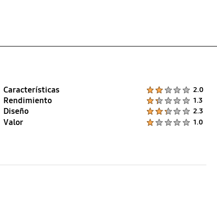
Características
Product Ratings :
2.0
Rendimiento
Product Ratings :
1.3
Diseño
Product Ratings :
2.3
Valor
Product Ratings :
1.0