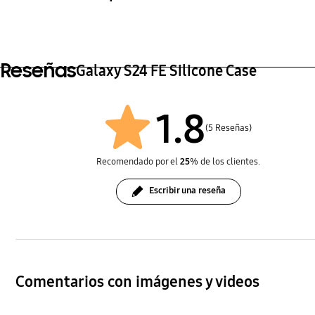
Dimensiones (ancho x alto x fondo)
Peso
80.6 x 165.3 x 10.9 mm
32 g
Reseñas
Galaxy S24 FE Silicone Case
1.8
(5 Reseñas)
Recomendado por el
25
% de los clientes.
Escribir una reseña
Comentarios con imágenes y videos