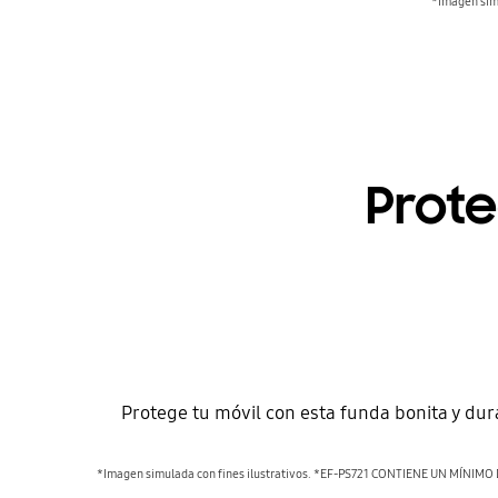
*Imagen simu
Prote
Protege tu móvil con esta funda bonita y dura
*Imagen simulada con fines ilustrativos. *EF-PS721 CONTIENE UN MÍ