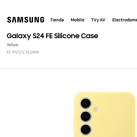
Skip
to
content
Tienda
Mobile
TV y AV
Electrodomé
Galaxy S24 FE Silicone Case
Yellow
EF-PS721CYEGWW