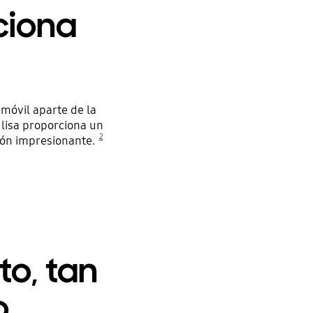
ciona
móvil aparte de la
e lisa proporciona un
2
ión impresionante.
to, tan
o