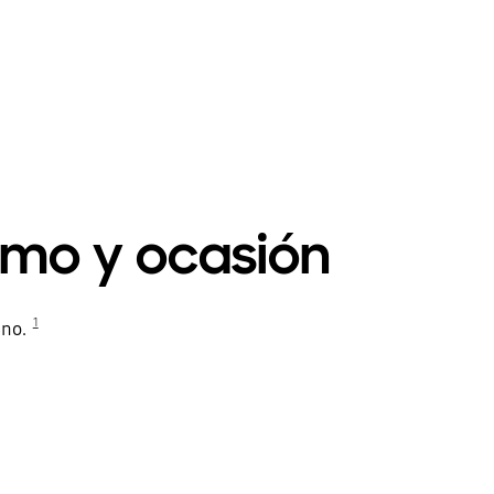
imo y ocasión
1
ano.