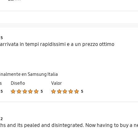
6%
(1)
Product Ratings :
5
 arrivata in tempi rapidissimi e a un prezzo ottimo
ginalmente en Samsung Italia
s
Diseño
Valor
Product Ratings :
Product Ratings :
Product Ratings :
5
5
5
Product Ratings :
2
s and its pealed and disintegrated. Now having to buy a ne