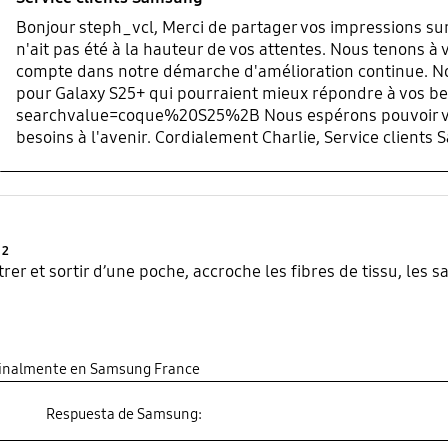
Bonjour steph_vcl, Merci de partager vos impressions su
n'ait pas été à la hauteur de vos attentes. Nous tenons à
compte dans notre démarche d'amélioration continue. N
pour Galaxy S25+ qui pourraient mieux répondre à vos b
searchvalue=coque%20S25%2B Nous espérons pouvoir vou
besoins à l'avenir. Cordialement Charlie, Service clients
Product Ratings :
2
ntrer et sortir d’une poche, accroche les fibres de tissu, les s
ginalmente en Samsung France
Respuesta de Samsung: