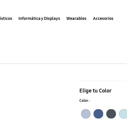
sticos
Informática y Displays
Wearables
Accesorios
Funda
Silicona
Elige tu Color
Galaxy
Color :
S25+
Blue
Black
Mint
Light Blue