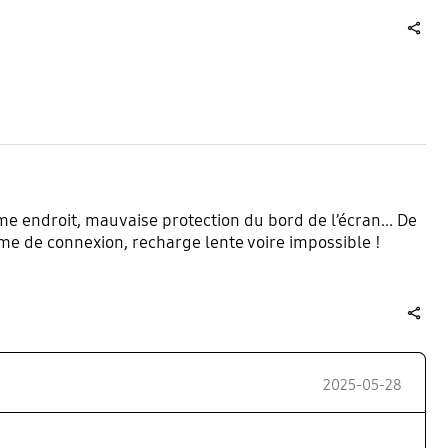
share
e endroit, mauvaise protection du bord de l’écran... De
ème de connexion, recharge lente voire impossible !
share
2025-05-28