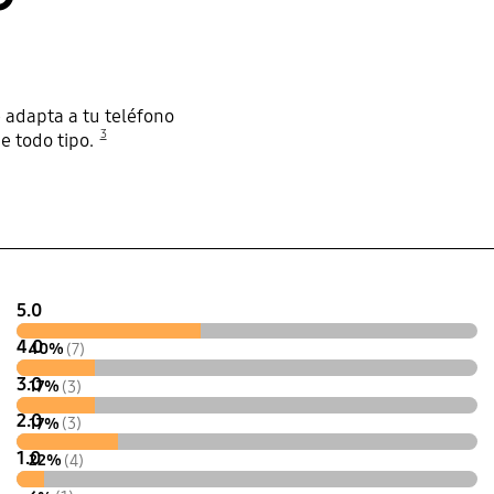
 adapta a tu teléfono
3
e todo tipo.
5.0
4.0
40%
(7)
3.0
17%
(3)
2.0
17%
(3)
1.0
22%
(4)