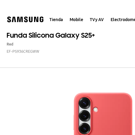
Skip
to
content
Tienda
Mobile
TV y AV
Electrodomé
Funda Silicona Galaxy S25+
Red
EF-PS936CREGWW