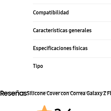
White
Compatibilidad
Modelos compatibles
Galaxy Z Flip3
Características generales
Contenido del pack
Silicone Cover with Strap
Especificaciones físicas
Dimensiones (ancho x alto x fondo)
Peso
76.6 x 170.5 x 11.0 mm
52.0 
Tipo
Silicone Cover with Strap
Reseñas
Silicone Cover con Correa Galaxy Z F