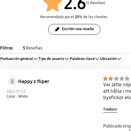
2.6
(5 Reseñas)
Recomendado por el
25
% de los clientes.
Escribir una reseña
Filtros
5
Reseñas
Puntuación general
Tipo de usuario
Palabras clave
Ubicación
Happy z fliper
Var jätte nö
att hålla i 
2022-07-22
Color : White
byxfickor el
Traducir
Publicado or