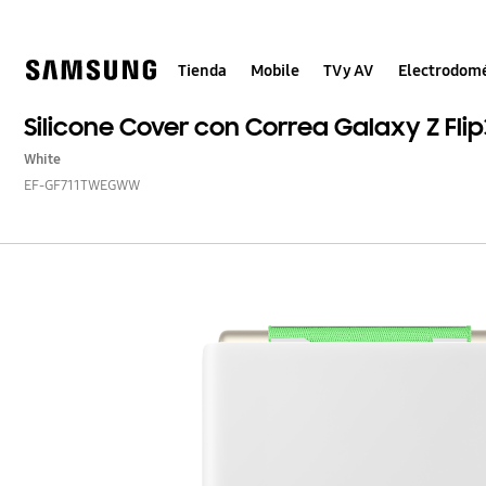
Skip
to
content
Tienda
Mobile
TV y AV
Electrodomé
Silicone Cover con Correa Galaxy Z Flip
White
EF-GF711TWEGWW