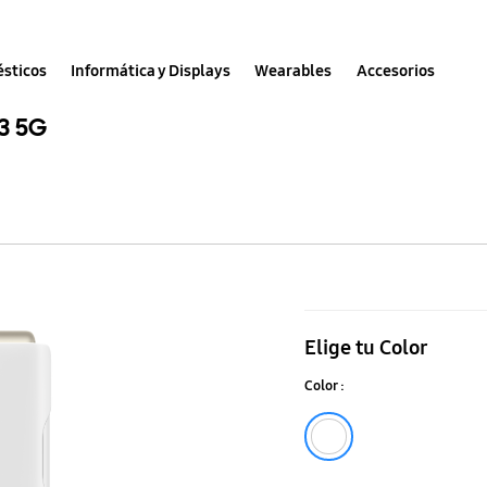
sticos
Informática y Displays
Wearables
Accesorios
3 5G
Silicone
Cover
Elige tu Color
con
Color :
Correa
Galaxy
White
Z