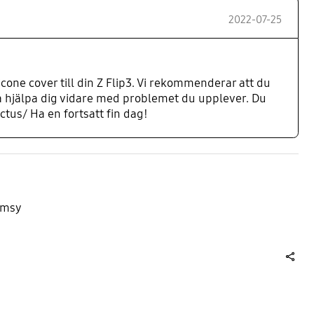
2022-07-25
licone cover till din Z Flip3. Vi rekommenderar att du
a hjälpa dig vidare med problemet du upplever. Du
us/ Ha en fortsatt fin dag!
limsy
share