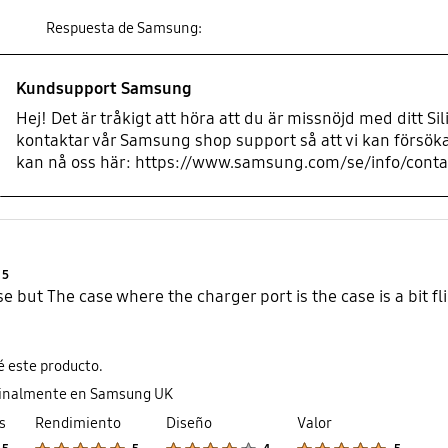
Respuesta de Samsung:
Kundsupport Samsung
Hej! Det är tråkigt att höra att du är missnöjd med ditt Si
kontaktar vår Samsung shop support så att vi kan försök
kan nå oss här: https://www.samsung.com/se/info/contact
Product Ratings :
5
se but The case where the charger port is the case is a bit f
 este producto.
ginalmente en Samsung UK
s
Rendimiento
Diseño
Valor
Product Ratings :
Product Ratings :
Product Ratings :
Product Ratings :