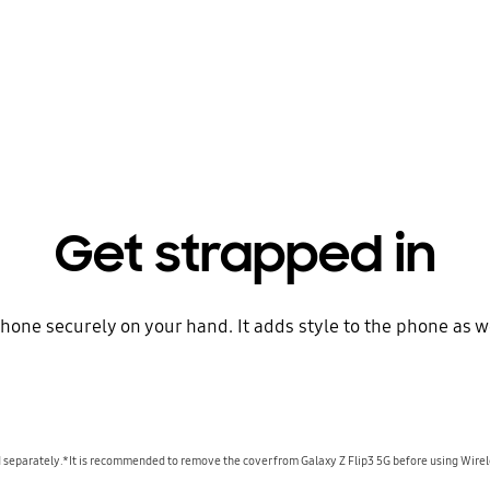
Get strapped in
phone securely on your hand. It adds style to the phone as w
d separately.*It is recommended to remove the cover from Galaxy Z Flip3 5G before using Wire