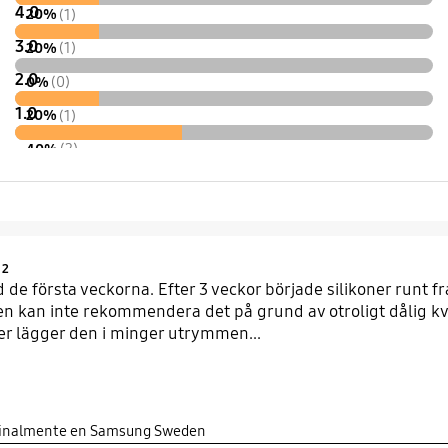
4.0
20%
(1)
3.0
20%
(1)
2.0
0%
(0)
1.0
20%
(1)
40%
(2)
Product Ratings :
2
jd de första veckorna. Efter 3 veckor började silikoner runt
men kan inte rekommendera det på grund av otroligt dålig k
ler lägger den i minger utrymmen...
iginalmente en Samsung Sweden