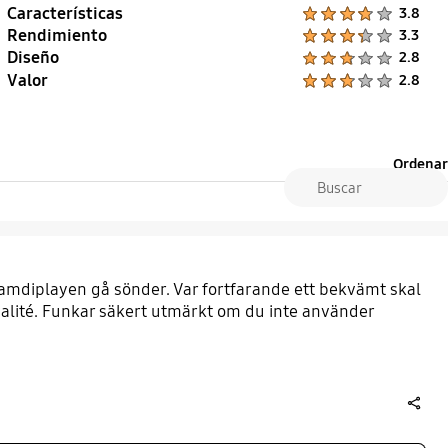
Características
Product Ratings :
3.8
Rendimiento
Product Ratings :
3.3
Diseño
Product Ratings :
2.8
Valor
Product Ratings :
2.8
Ordenar
 framdiplayen gå sönder. Var fortfarande ett bekvämt skal
valité. Funkar säkert utmärkt om du inte använder
share