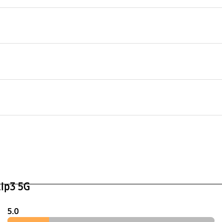
g
lip3 5G
5.0