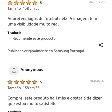
2020-03-20
5
Tamaño : 138 cm 55
Adorei ver jogos de futebol nela. A imagem tem
uma visibilidade muito real
Traducir
Recomendé este producto.
share
Publicado originalmente en Samsung Portugal
Anonymous
Product Ratings :
2020-02-17
5
Tamaño : 138 cm 55
Comprei este produto ha 1 mês e gostaria de dizer
que estou muito satisfeito
Traducir