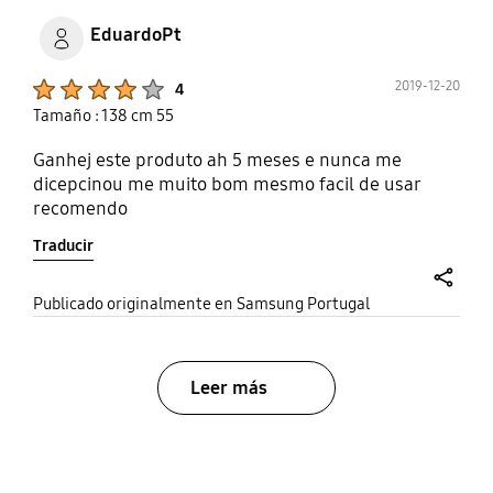
EduardoPt
Product Ratings :
2019-12-20
4
Tamaño : 138 cm 55
Ganhej este produto ah 5 meses e nunca me
dicepcinou me muito bom mesmo facil de usar
recomendo
Traducir
share
Publicado originalmente en Samsung Portugal
Leer más
bazaarvoice Certification Label