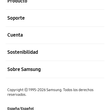
Producto
abierto
Soporte
abierto
Cuenta
abierto
Sostenibilidad
abierto
Sobre Samsung
Copyright ⓒ 1995-2026 Samsung. Todos los derechos
reservados.
España/Español