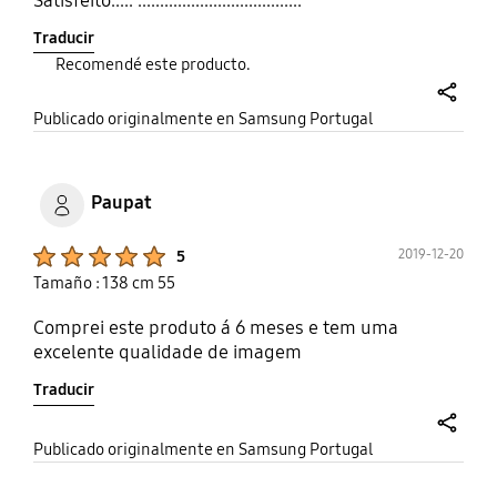
Satisfeito..... .....................................
Traducir
Recomendé este producto.
share
Publicado originalmente en Samsung Portugal
Paupat
Product Ratings :
2019-12-20
5
Tamaño : 138 cm 55
Comprei este produto á 6 meses e tem uma
excelente qualidade de imagem
Traducir
share
Publicado originalmente en Samsung Portugal