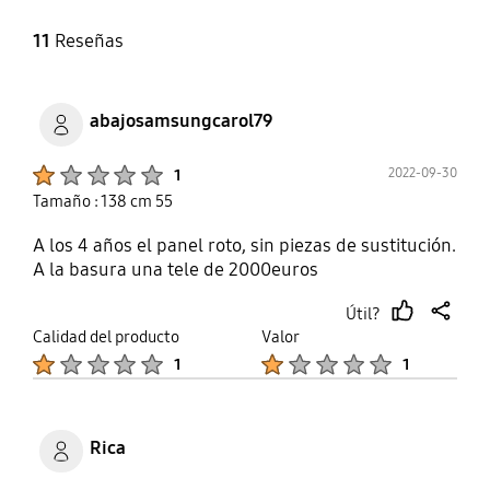
Sí
Sí
11
Reseñas
Cambio de hora
Compatible MBR
Sí
Sí
abajosamsungcarol79
Product Ratings :
2022-09-30
1
Tamaño : 138 cm 55
A los 4 años el panel roto, sin piezas de sustitución.
A la basura una tele de 2000euros
Útil?
thumb
share
Calidad del producto
Valor
up
Product Ratings :
Product Ratings :
1
1
Rica
Product Ratings :