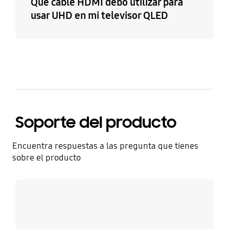
Qué cable HDMI debo utilizar para
usar UHD en mi televisor QLED
Soporte del producto
Encuentra respuestas a las pregunta que tienes
sobre el producto
Más información