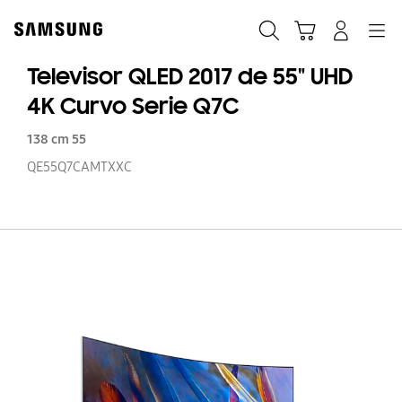
Skip
to
Buscar
Carrito
Navegación
Iniciar sesión
content
Televisor QLED 2017 de 55" UHD
4K Curvo Serie Q7C
138 cm 55
QE55Q7CAMTXXC
Te
Q
20
d
55