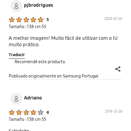
pjbrodrigues
Product Ratings :
2020-01-24
5
Tamaño : 138 cm 55
A melhor imagem! Muito fácil de utilizar com o IU
muito prático.
Traducir
Recomendé este producto.
share
Publicado originalmente en Samsung Portugal
Adriano
Product Ratings :
2019-12-20
4
Tamaño : 138 cm 55