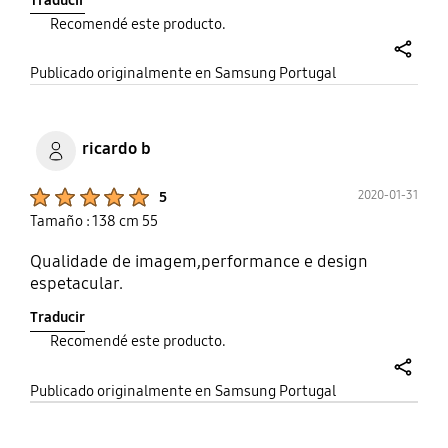
Recomendé este producto.
share
Publicado originalmente en Samsung Portugal
ricardo b
Product Ratings :
2020-01-31
5
Tamaño : 138 cm 55
Qualidade de imagem,performance e design
espetacular.
Traducir
Recomendé este producto.
share
Publicado originalmente en Samsung Portugal