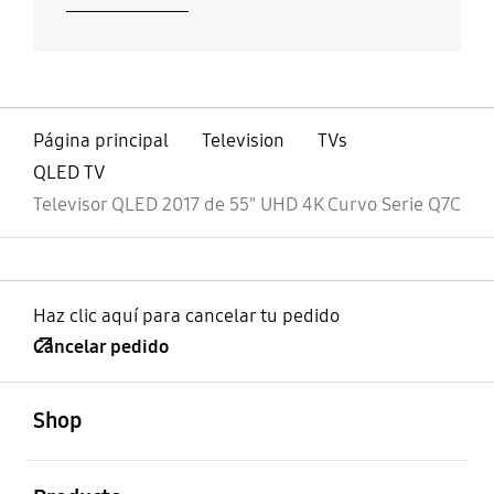
Página principal
Television
TVs
QLED TV
Televisor QLED 2017 de 55" UHD 4K Curvo Serie Q7C
Haz clic aquí para cancelar tu pedido
Cancelar pedido
abierto
Footer Navigation
Shop
abierto