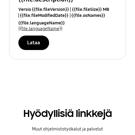
Versio {{file.fileVersion}}
{{file.fileSize}} MB
{{file.fileModifiedDate}}
{{file.osNames}}
{{file.languageName}}
{{file.languageName}}
Lataa
Hyödyllisiä linkkejä
Muut ohjelmistotyökalut ja palvelut