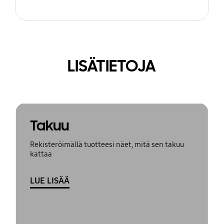
LISÄTIETOJA
Takuu
Rekisteröimällä tuotteesi näet, mitä sen takuu
kattaa
LUE LISÄÄ