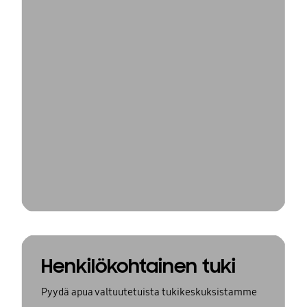
Henkilökohtainen tuki
Pyydä apua valtuutetuista tukikeskuksistamme