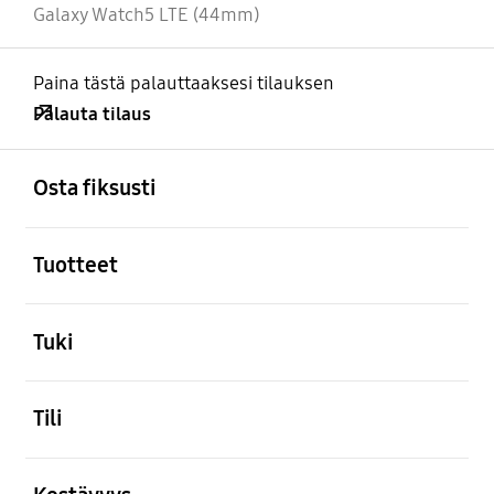
Galaxy Watch5 LTE (44mm)
Paina tästä palauttaaksesi tilauksen
Palauta tilaus
Avata
Footer Navigation
Osta fiksusti
Avata
Tuotteet
Avata
Tuki
Avata
Tili
Avata