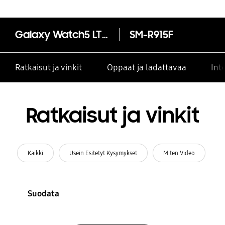
Galaxy Watch5 LTE (44mm)
SM-R915F
Ratkaisut ja vinkit
Oppaat ja ladattavaa
Int
Ratkaisut ja vinkit
Kaikki
Usein Esitetyt Kysymykset
Miten Video
Suodata