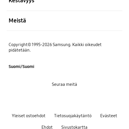
Kestävyys
Avata
Meistä
Copyright© 1995-2026 Samsung. Kaikki oikeudet
pidätetään.
Suomi/Suomi
Seuraa meitä
Yleiset ostoehdot
Tietosuojakäytäntö
Evästeet
Ehdot
Sivustokartta