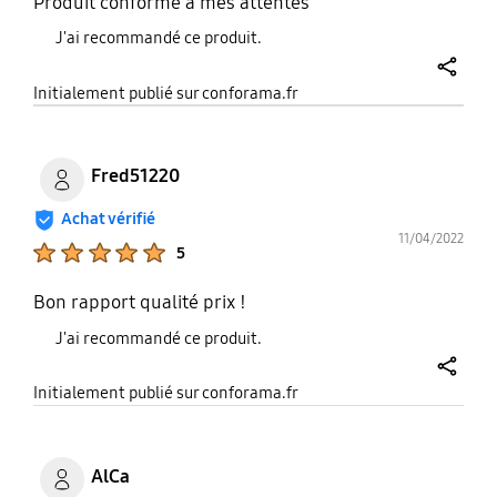
Produit conforme à mes attentes
J'ai recommandé ce produit.
share
Initialement publié sur conforama.fr
Fred51220
Achat vérifié
11/04/2022
Product Ratings :
5
Bon rapport qualité prix !
J'ai recommandé ce produit.
share
Initialement publié sur conforama.fr
AlCa