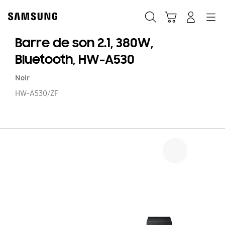
Skip
to
Recherche
Panier
Navigation
Se connecter
content
Barre de son 2.1, 380W,
Bluetooth, HW-A530
Noir
HW-A530/ZF
Ba
d
so
2.1
38