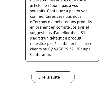
nous sommes navrés que votre
article ne répond pas à vos
souhaits. Continuez à poster vos
commentaires car nous nous
efforçons d'améliorer nos produits
en prenant en compte vos avis et
suggestions d'amélioration. S'il
s'agit d'un défaut du produit,
n'hésitez pas à contacter le service
clients au 09 69 36 29 52. L'Equipe
Conforama.
Lire la suite
bazaarvoice Certification Label