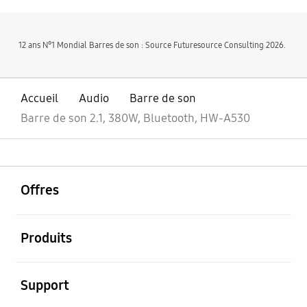
12 ans N°1 Mondial Barres de son : Source Futuresource Consulting 2026.
Accueil
Audio
Barre de son
Barre de son 2.1, 380W, Bluetooth, HW-A530
ouvrir
Footer Navigation
Offres
ouvrir
Produits
ouvrir
Support