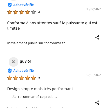
Achat vérifié
15/02/2022
Product Ratings :
4
Conforme à nos attentes sauf la puissante qui est
limitée
share
Initialement publié sur conforama.fr
guy 61
Achat vérifié
07/01/2022
Product Ratings :
5
Design simple mais très performant
J'ai recommandé ce produit.