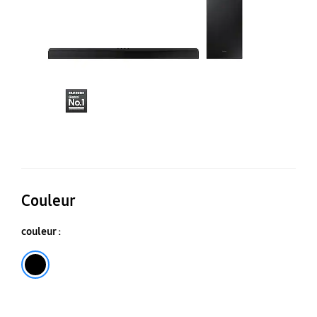
Bl
H
A5
Couleur
couleur :
Noir