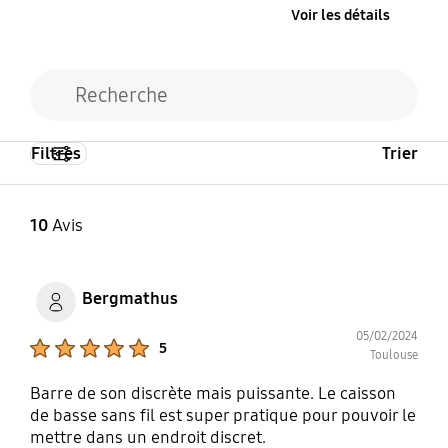
Voir les détails
Filtres
Trier
10
Avis
Bergmathus
05/02/2024
Product Ratings :
5
Toulouse
Barre de son discrète mais puissante. Le caisson
de basse sans fil est super pratique pour pouvoir le
mettre dans un endroit discret.