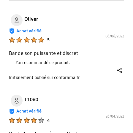
Oliver
Achat vérifié
06/06/2022
Product Ratings :
5
Bar de son puissante et discret
J'ai recommandé ce produit.
share
Initialement publié sur conforama.fr
T1060
Achat vérifié
26/04/2022
Product Ratings :
4