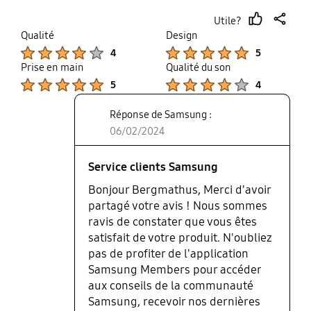
Utile?
thumb
share
Qualité
Design
up
Product Ratings :
Product Ratings :
4
5
Prise en main
Qualité du son
Product Ratings :
Product Ratings :
5
4
Réponse de Samsung :
06/02/2024
Service clients Samsung
Bonjour Bergmathus, Merci d'avoir
partagé votre avis ! Nous sommes
ravis de constater que vous êtes
satisfait de votre produit. N'oubliez
pas de profiter de l'application
Samsung Members pour accéder
aux conseils de la communauté
Samsung, recevoir nos dernières