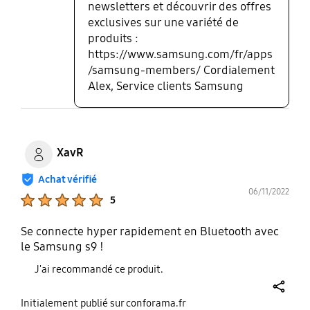
newsletters et découvrir des offres
exclusives sur une variété de
produits :
https://www.samsung.com/fr/apps
/samsung-members/ Cordialement
Alex, Service clients Samsung
XavR
Achat vérifié
06/11/2022
Product Ratings :
5
Se connecte hyper rapidement en Bluetooth avec
le Samsung s9 !
J'ai recommandé ce produit.
share
Initialement publié sur conforama.fr