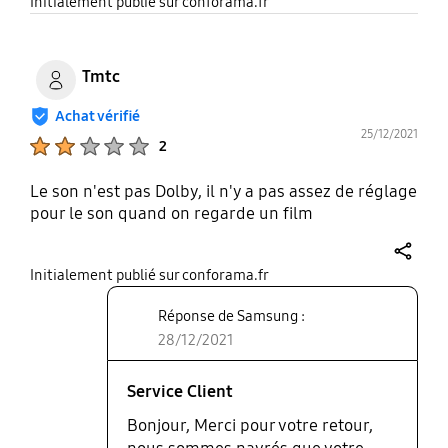
share
Initialement publié sur conforama.fr
Tmtc
Achat vérifié
25/12/2021
Product Ratings :
2
Le son n'est pas Dolby, il n'y a pas assez de réglage
pour le son quand on regarde un film
share
Initialement publié sur conforama.fr
Réponse de Samsung :
28/12/2021
Service Client
Bonjour, Merci pour votre retour,