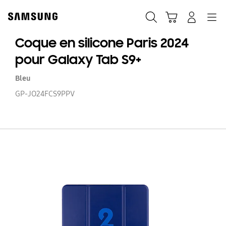
Skip
to
Recherche
Panier
Navigation
Se connecter
content
Coque en silicone Paris 2024
pour Galaxy Tab S9+
Bleu
GP-JO24FCS9PPV
C
e
si
Pa
20