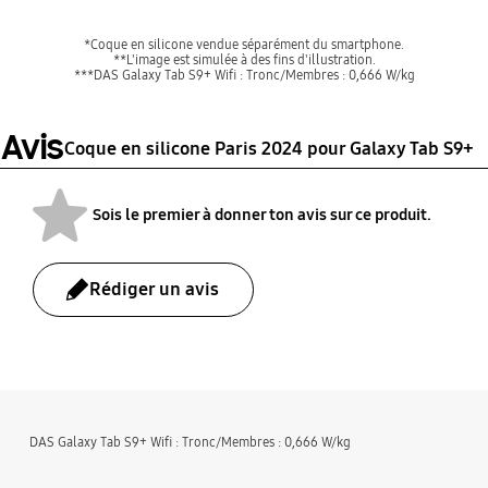
*Coque en silicone vendue séparément du smartphone.
**L'image est simulée à des fins d'illustration.
***DAS Galaxy Tab S9+ Wifi : Tronc/Membres : 0,666 W/kg
Avis
Coque en silicone Paris 2024 pour Galaxy Tab S9+
Sois le premier à donner ton avis sur ce produit.
Rédiger un avis
bazaarvoice Certification Label
DAS Galaxy Tab S9+ Wifi : Tronc/Membres : 0,666 W/kg