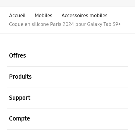
Accueil
Mobiles
Accessoires mobiles
Coque en silicone Paris 2024 pour Galaxy Tab S9+
ouvrir
Footer Navigation
Offres
ouvrir
Produits
ouvrir
Support
ouvrir
Compte
ouvrir