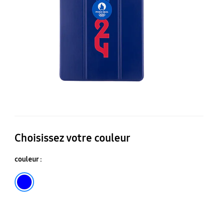
po
Ga
T
S9
Choisissez votre couleur
couleur :
Bleu