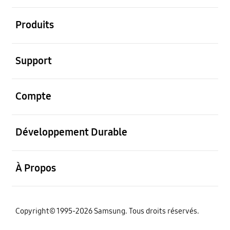
ouvrir
Produits
ouvrir
Support
ouvrir
Compte
ouvrir
Développement Durable
ouvrir
À Propos
‌Copyright© 1995-2026 Samsung. Tous droits réservés.