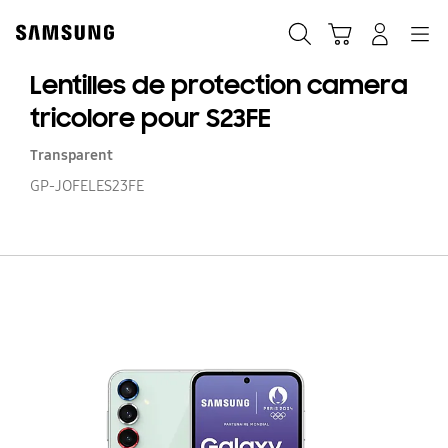
Skip
to
Recherche
Panier
Navigation
Se connecter
content
Lentilles de protection camera
tricolore pour S23FE
Transparent
GP-JOFELES23FE
Le
d
pr
c
tr