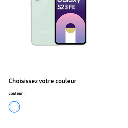
po
S2
Choisissez votre couleur
couleur :
Transparent