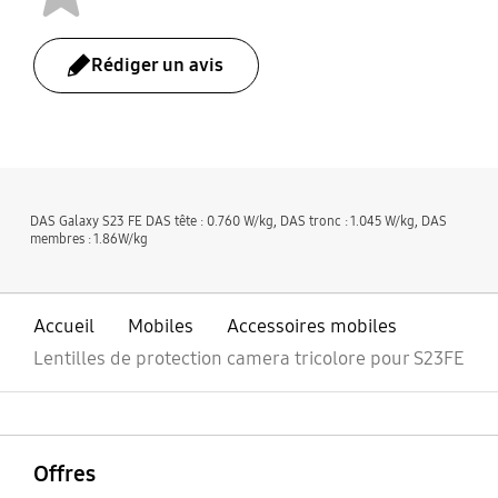
Rédiger un avis
bazaarvoice Certification Label
DAS Galaxy S23 FE DAS tête : 0.760 W/kg, DAS tronc : 1.045 W/kg, DAS
membres : 1.86W/kg
Accueil
Mobiles
Accessoires mobiles
Lentilles de protection camera tricolore pour S23FE
ouvrir
Footer Navigation
Offres