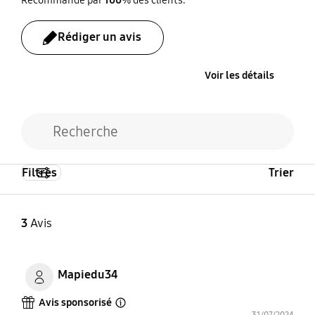
Non
Non
Rédiger un avis
Cable USB Type A à B
Remote Controller
Voir les détails
Upstream
Non
Non
Filtres
Trier
3
Avis
Mapiedu34
Avis sponsorisé
Open Tooltip Layer
31/07/2024