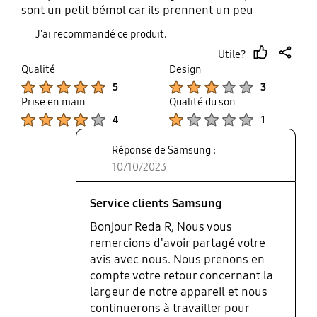
sont un petit bémol car ils prennent un peu
d'espaces.
J'ai recommandé ce produit.
Utile?
thumb
share
Qualité
Design
up
Product Ratings :
Product Ratings :
5
3
Prise en main
Qualité du son
Product Ratings :
Product Ratings :
4
1
Réponse de Samsung :
10/10/2023
Service clients Samsung
Bonjour Reda R, Nous vous
remercions d'avoir partagé votre
avis avec nous. Nous prenons en
compte votre retour concernant la
largeur de notre appareil et nous
continuerons à travailler pour