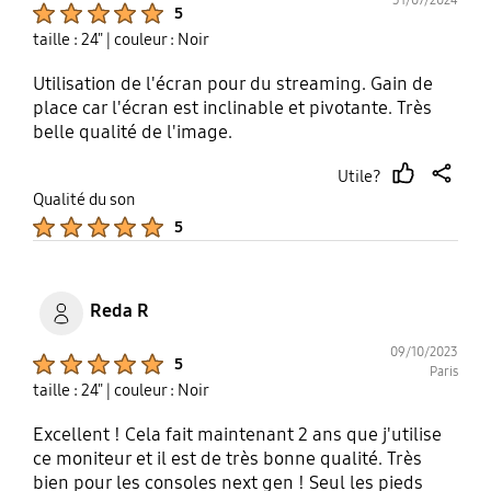
Product Ratings :
5
taille : 24"
| couleur : Noir
Utilisation de l'écran pour du streaming. Gain de
place car l'écran est inclinable et pivotante. Très
belle qualité de l'image.
Utile?
thumb
share
Qualité du son
up
Product Ratings :
5
Reda R
09/10/2023
Product Ratings :
5
Paris
taille : 24"
| couleur : Noir
Excellent ! Cela fait maintenant 2 ans que j'utilise
ce moniteur et il est de très bonne qualité. Très
bien pour les consoles next gen ! Seul les pieds