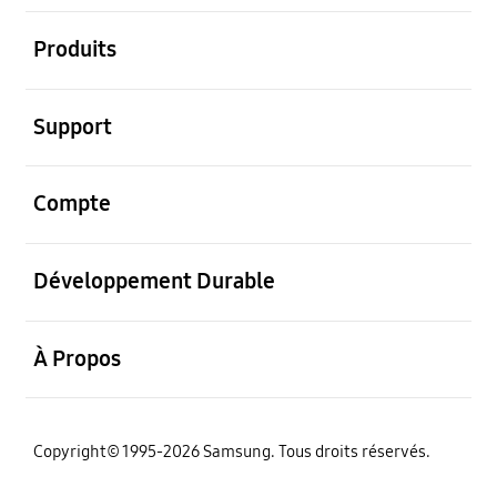
ouvrir
Produits
ouvrir
Support
ouvrir
Compte
ouvrir
Développement Durable
ouvrir
À Propos
‌Copyright© 1995-2026 Samsung. Tous droits réservés.