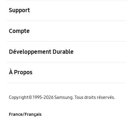
ouvrir
Support
ouvrir
Compte
ouvrir
Développement Durable
ouvrir
À Propos
‌Copyright© 1995-2026 Samsung. Tous droits réservés.
France/Français