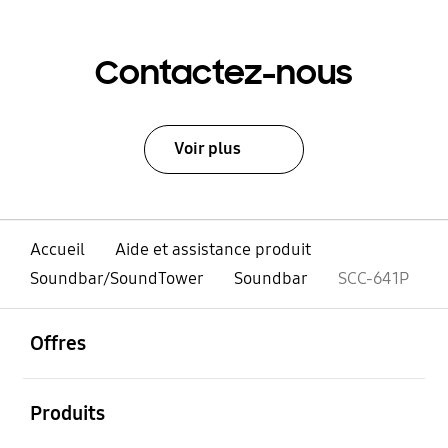
Contactez-nous
Voir plus
Accueil
Aide et assistance produit
Soundbar/SoundTower
Soundbar
SCC-641P
ouvrir
Footer Navigation
Offres
ouvrir
Produits