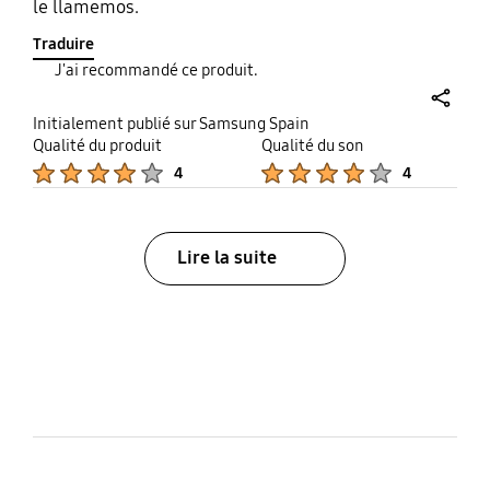
le llamemos.
Traduire
J'ai recommandé ce produit.
share
Initialement publié sur Samsung Spain
Qualité du produit
Qualité du son
Product Ratings :
Product Ratings :
4
4
Lire la suite
bazaarvoice Certification Label