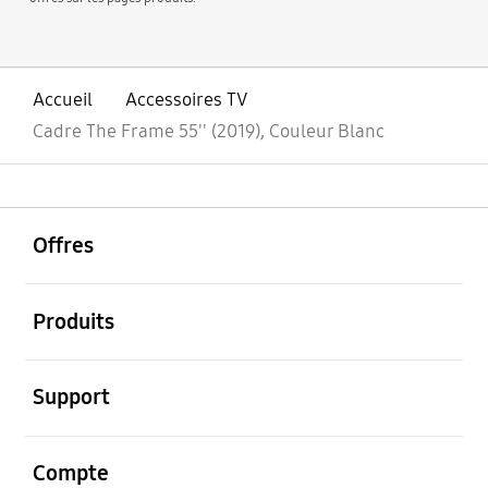
Accueil
Accessoires TV
Cadre The Frame 55'' (2019), Couleur Blanc
ouvrir
Footer Navigation
Offres
ouvrir
Produits
ouvrir
Support
ouvrir
Compte