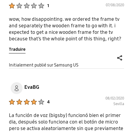
Product Ratings :
07/08/2020
1
wow, how disappointing. we ordered the frame tv
and separately the wooden frame to go with it. i
expected to get a nice wooden frame for the tv
because that’s the whole point of this thing, right?
what we received, however, is the cheapest looking
Traduire
plastic bezel. instead of being excited about having
a great piece of furniture which is also a top notch
tv, im now waiting to have a tv on my wall that will
share
Initialement publié sur Samsung US
have ridiculous cheap looking fake wood stuck to
it. what a let down. unless i’m somehow able to use
a real wood version, i doubt i will keep it. for what
EvaBG
it’s worth, id be willing to pay a premium for it, as i
am sure, pretty much everyone buying the frame
08/02/2020
Product Ratings :
4
would. of course, that doesn’t produce the same
Sevilla
revenue margins, but at least your customers
La función de voz (bigsby) funcionó bien el primer
aren’t being let down like this.
dia, después solo funciona con el botón de micro
pero se activa aleatoriamente sin que previamente