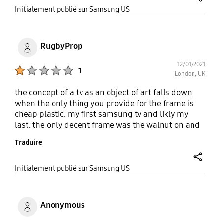
cheapening the design makes buying the frame a
share
Initialement publié sur Samsung US
non starter.
RugbyProp
12/01/2021
Product Ratings :
1
London, UK
the concept of a tv as an object of art falls down
when the only thing you provide for the frame is
cheap plastic. my first samsung tv and likly my
last. the only decent frame was the walnut on and
now they don't see it.
Traduire
share
Initialement publié sur Samsung US
Anonymous