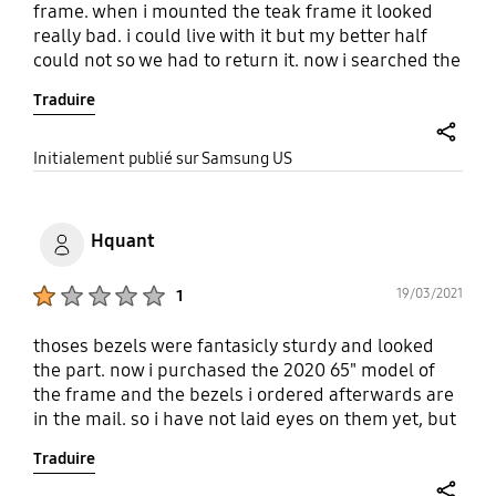
frame. when i mounted the teak frame it looked
really bad. i could live with it but my better half
could not so we had to return it. now i searched the
internet and no other product could be found. i will
Traduire
have to attempt to create the frame myself. i'm not
looking forward to this. thanks for this task,
samsung.
share
Initialement publié sur Samsung US
Hquant
Product Ratings :
19/03/2021
1
thoses bezels were fantasicly sturdy and looked
the part. now i purchased the 2020 65" model of
the frame and the bezels i ordered afterwards are
in the mail. so i have not laid eyes on them yet, but
the mere fact they went from metal to plastic is a
Traduire
big disappointment. this is mid range tv sold at a
premium price because of the design quality.