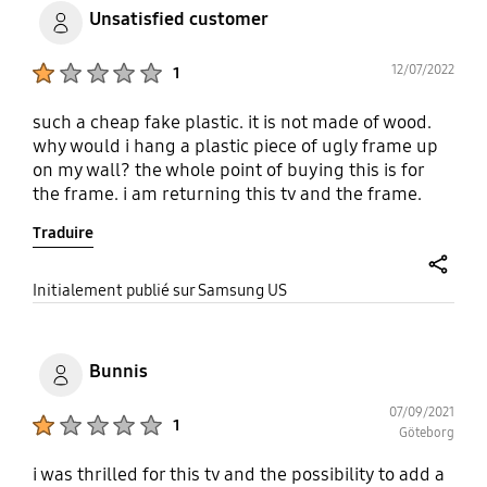
Unsatisfied customer
Product Ratings :
12/07/2022
1
such a cheap fake plastic. it is not made of wood.
why would i hang a plastic piece of ugly frame up
on my wall? the whole point of buying this is for
the frame. i am returning this tv and the frame.
hope your decision to switch to plastic pays this
Traduire
back!
share
Initialement publié sur Samsung US
Bunnis
07/09/2021
Product Ratings :
1
Göteborg
i was thrilled for this tv and the possibility to add a