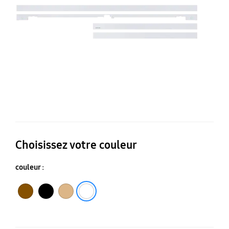
Co
Bl
Choisissez votre couleur
couleur :
Noyer
NOIR
CHENE
BLANC