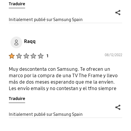
Traduire
share
Initialement publié sur Samsung Spain
Raqq
Product Ratings :
08/12/2022
1
Muy descontenta con Samsung. Te ofrecen un
marco por la compra de una TV The Frame y llevo
más de dos meses esperando que me la envíen.
Les envío emails y no contestan y el tfno siempre
está ocupado. Decepcionante :-(
Traduire
share
Initialement publié sur Samsung Spain