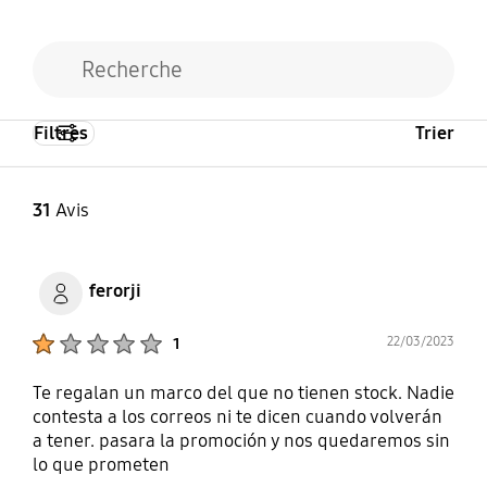
Filtres
Trier
31
Avis
ferorji
Product Ratings :
22/03/2023
1
Te regalan un marco del que no tienen stock. Nadie
contesta a los correos ni te dicen cuando volverán
a tener. pasara la promoción y nos quedaremos sin
lo que prometen