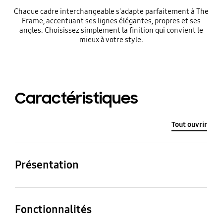
Chaque cadre interchangeable s'adapte parfaitement à The
Frame, accentuant ses lignes élégantes, propres et ses
angles. Choisissez simplement la finition qui convient le
mieux à votre style.
Caractéristiques
Tout ouvrir
Présentation
Compatibilité The
Pouces
Frame
Fonctionnalités
55''
The Frame