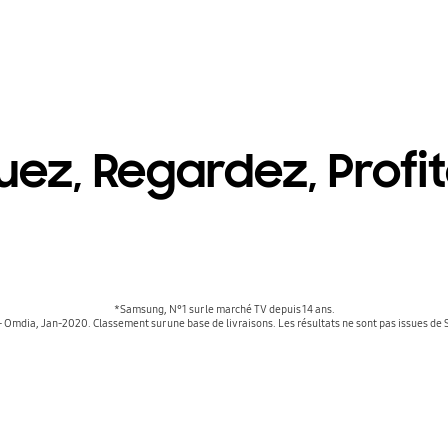
uez, Regardez, Profit
*Samsung, N°1 sur le marché TV depuis 14 ans.
- Omdia, Jan-2020. Classement sur une base de livraisons. Les résultats ne sont pas issues de