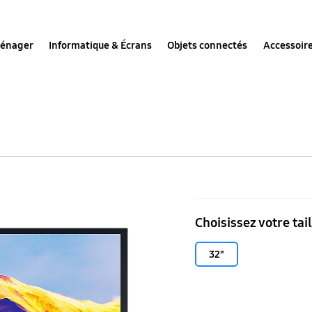
ménager
Informatique & Écrans
Objets connectés
Accessoir
TV
Full
Choisissez votre tail
HD
32",
32"
Smart
TV