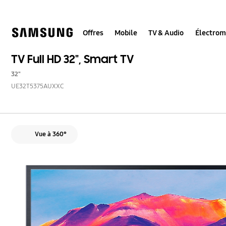
Skip
to
content
Offres
Mobile
TV & Audio
Électro
TV Full HD 32", Smart TV
32"
UE32T5375AUXXC
Vue à 360°