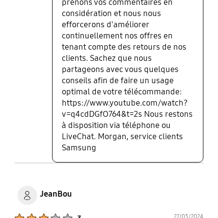
prenons vos commentaires en
considération et nous nous
efforcerons d'améliorer
continuellement nos offres en
tenant compte des retours de nos
clients. Sachez que nous
partageons avec vous quelques
conseils afin de faire un usage
optimal de votre télécommande:
https://www.youtube.com/watch?
v=q4cdDGfO764&t=2s Nous restons
à disposition via téléphone ou
LiveChat. Morgan, service clients
Samsung
JeanBou
Product Ratings :
27/03/2024
3