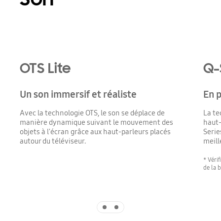
Playing video
OTS Lite
Q-
Un son immersif et réaliste
En p
Avec la technologie OTS, le son se déplace de
La te
manière dynamique suivant le mouvement des
haut-
objets à l'écran grâce aux haut-parleurs placés
Serie
autour du téléviseur.
meill
* Véri
de la 
Indicator 1
Indicator 2