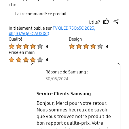
cher...
J'ai recommandé ce produit.
Utile?
thumb
share
Initialement publié sur
TV QLED 75Q65C 2023,
up
4K(TQ75Q65CAUXXC)
Qualité
Design
Product Ratings :
Product Ratings :
4
4
Prise en main
Product Ratings :
4
Réponse de Samsung :
30/05/2024
Service Clients Samsung
Bonjour, Merci pour votre retour.
Nous sommes heureux de savoir
que vous trouvez notre produit de
bon rapport qualité-prix. Votre