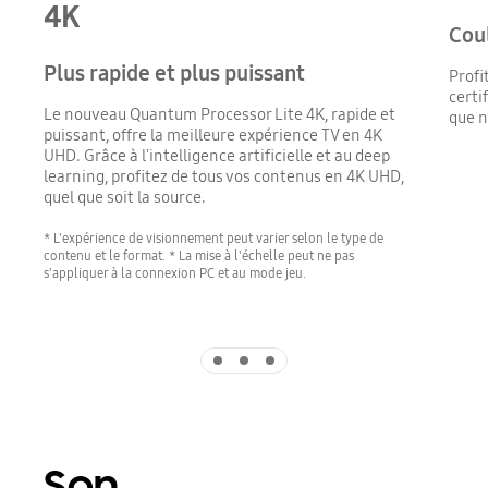
4K
Cou
Plus rapide et plus puissant
Profi
certi
Le nouveau Quantum Processor Lite 4K, rapide et
que n
puissant, offre la meilleure expérience TV en 4K
UHD. Grâce à l'intelligence artificielle et au deep
learning, profitez de tous vos contenus en 4K UHD,
quel que soit la source.
* L'expérience de visionnement peut varier selon le type de
contenu et le format. * La mise à l'échelle peut ne pas
s'appliquer à la connexion PC et au mode jeu.
Indicator 1
Indicator 2
Indicator 3
Son