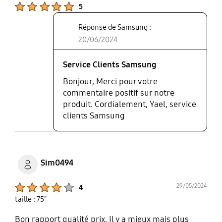
Product Ratings :
5
Réponse de Samsung :
20/06/2024
Service Clients Samsung
Bonjour, Merci pour votre
commentaire positif sur notre
produit. Cordialement, Yael, service
clients Samsung
Sim0494
Product Ratings :
29/05/2024
4
taille : 75"
Bon rapport qualité prix. Il y a mieux mais plus