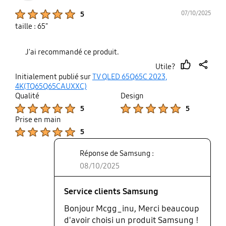
Product Ratings :
07/10/2025
5
taille : 65"
J'ai recommandé ce produit.
Utile?
thumb
share
Initialement publié sur
TV QLED 65Q65C 2023,
up
4K(TQ65Q65CAUXXC)
Qualité
Design
Product Ratings :
Product Ratings :
5
5
Prise en main
Product Ratings :
5
Réponse de Samsung :
08/10/2025
Service clients Samsung
Bonjour Mcgg_inu, Merci beaucoup
d'avoir choisi un produit Samsung !