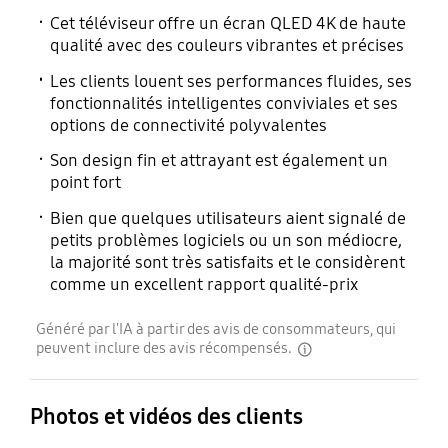
France, Germany,
Oui
Oui
Cet téléviseur offre un écran QLED 4K de haute
Austria, Swiss)
qualité avec des couleurs vibrantes et précises
Les clients louent ses performances fluides, ses
Module Zigbee / Thread
Câble d'alimentation
Contrôle IP
Langue des menus
fonctionnalités intelligentes conviviales et ses
Intégré
Oui
options de connectivité polyvalentes
Oui
27 langues
européennes + le russe
Son design fin et attrayant est également un
Câble HDMI
point fort
(uniquement en cas de
connexion au réseau en
Non
Bien que quelques utilisateurs aient signalé de
EE, LV, LT)
petits problèmes logiciels ou un son médiocre,
la majorité sont très satisfaits et le considèrent
comme un excellent rapport qualité-prix
Teletext (TTX)
Time Shift (contrôle du
direct)
Oui
Généré par l'IA à partir des avis de consommateurs, qui
Oui (Belgique, Pays-
peuvent inclure des avis récompensés.
disclaimer
Bas, Luxembourg,
Royaume-Uni, Irlande,
Photos et vidéos des clients
Espagne, Portugal,
Andorro, Suède,