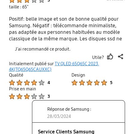
taille : 65"
Positif: belle image et son de bonne qualité pour
Samsung. Négatif : télécommande minimaliste,
pas adaptée aux personnes habituées au modèle
classique de la même marque. Les disques ssd ne
sont pas reconnus comme support externe.
J'ai recommandé ce produit.
Utile?
thumb
share
Initialement publié sur
TV QLED 65Q65C 2023,
up
4K(TQ65Q65CAUXXC)
Qualité
Design
Product Ratings :
Product Ratings :
4
5
Prise en main
Product Ratings :
3
Réponse de Samsung :
28/03/2024
Service Clients Samsung