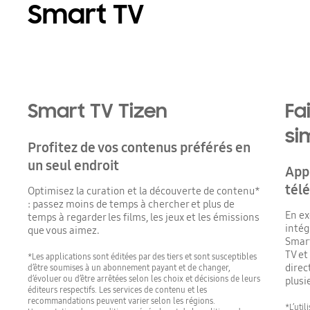
Smart TV
Smart TV Tizen
Fa
si
Profitez de vos contenus préférés en
un seul endroit
Appl
tél
Optimisez la curation et la découverte de contenu*
: passez moins de temps à chercher et plus de
En ex
temps à regarder les films, les jeux et les émissions
intég
que vous aimez.
Smart
TV et
*Les applications sont éditées par des tiers et sont susceptibles
direc
d’être soumises à un abonnement payant et de changer,
d’évoluer ou d’être arrêtées selon les choix et décisions de leurs
plusi
éditeurs respectifs. Les services de contenu et les
recommandations peuvent varier selon les régions.
*L’uti