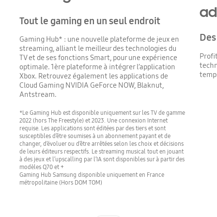
ad
Tout le gaming en un seul endroit
Des
Gaming Hub* : une nouvelle plateforme de jeux en
streaming, alliant le meilleur des technologies du
Profi
TV et de ses fonctions Smart, pour une expérience
techn
optimale. 1ère plateforme à intégrer l’application
temps
Xbox. Retrouvez également les applications de
Cloud Gaming NVIDIA GeForce NOW, Blaknut,
Antstream.
*Le Gaming Hub est disponible uniquement sur les TV de gamme
2022 (hors The Freestyle) et 2023. Une connexion Internet
requise. Les applications sont éditées par des tiers et sont
susceptibles d’être soumises à un abonnement payant et de
changer, d’évoluer ou d’être arrêtées selon les choix et décisions
de leurs éditeurs respectifs. Le streaming musical tout en jouant
à des jeux et l’upscalling par l’IA sont disponibles sur à partir des
modèles Q70 et +
Gaming Hub Samsung disponible uniquement en France
métropolitaine (Hors DOM TOM)
Indicator 1
Indicator 2