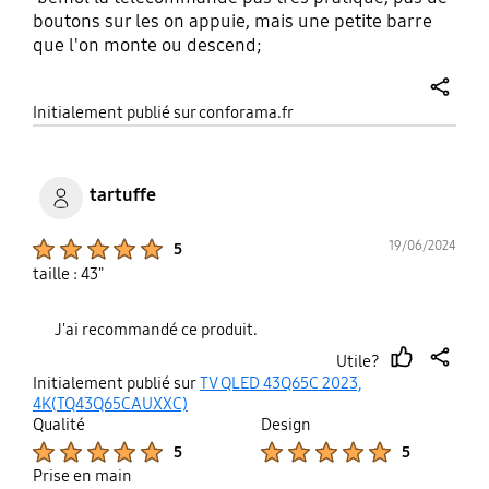
boutons sur les on appuie, mais une petite barre
que l'on monte ou descend;
share
Initialement publié sur conforama.fr
tartuffe
Product Ratings :
19/06/2024
5
taille : 43"
J'ai recommandé ce produit.
Utile?
thumb
share
Initialement publié sur
TV QLED 43Q65C 2023,
up
4K(TQ43Q65CAUXXC)
Qualité
Design
Product Ratings :
Product Ratings :
5
5
Prise en main