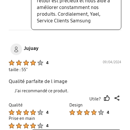
retour est précieux et nous aide à
améliorer constamment nos
produits. Cordialement, Yael,
Service Clients Samsung
Jujuay
Product Ratings :
09/04/2024
4
taille : 55"
Qualité parfaite de l image
J'ai recommandé ce produit.
Utile?
thumb
share
Qualité
Design
up
Product Ratings :
Product Ratings :
4
4
Prise en main
Product Ratings :
4