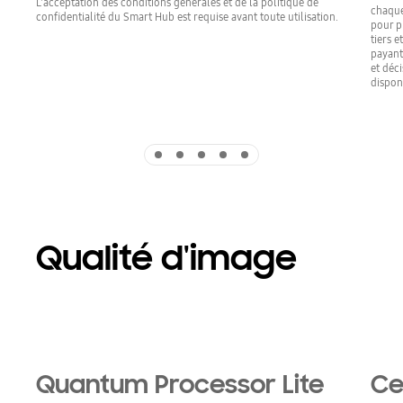
L'acceptation des conditions générales et de la politique de
chaque
confidentialité du Smart Hub est requise avant toute utilisation.
pour p
tiers 
payant
et déci
dispon
Indicator 1
Indicator 2
Indicator 3
Indicator 4
Indicator 5
Qualité d'image
Quantum Processor Lite
Ce