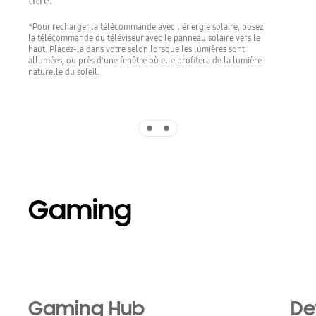
titre.
*Pour recharger la télécommande avec l'énergie solaire, posez
la télécommande du téléviseur avec le panneau solaire vers le
haut. Placez-la dans votre selon lorsque les lumières sont
allumées, ou près d'une fenêtre où elle profitera de la lumière
naturelle du soleil.
Indicator 1
Indicator 2
Gaming
Gaming Hub
De