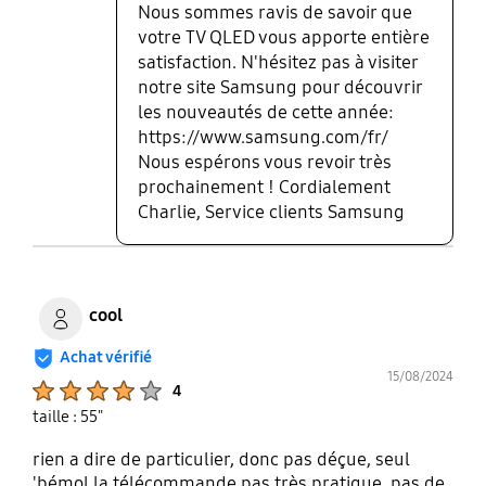
Nous sommes ravis de savoir que
votre TV QLED vous apporte entière
satisfaction. N'hésitez pas à visiter
notre site Samsung pour découvrir
les nouveautés de cette année:
https://www.samsung.com/fr/
Nous espérons vous revoir très
prochainement ! Cordialement
Charlie, Service clients Samsung
cool
Achat vérifié
15/08/2024
Product Ratings :
4
taille : 55"
rien a dire de particulier, donc pas déçue, seul
'bémol la télécommande pas très pratique, pas de