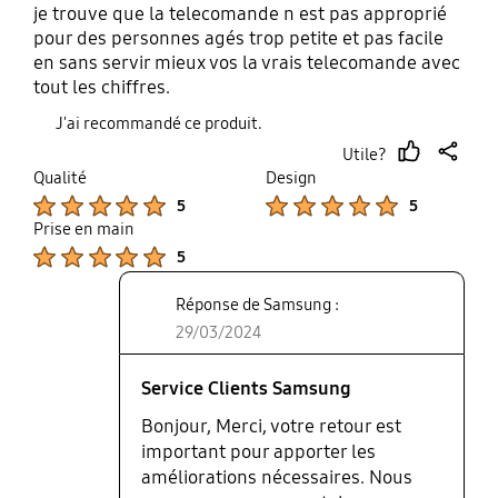
je trouve que la telecomande n est pas approprié
pour des personnes agés trop petite et pas facile
en sans servir mieux vos la vrais telecomande avec
tout les chiffres.
J'ai recommandé ce produit.
Utile?
thumb
share
Qualité
Design
up
Product Ratings :
Product Ratings :
5
5
Prise en main
Product Ratings :
5
Réponse de Samsung :
29/03/2024
Service Clients Samsung
Bonjour, Merci, votre retour est
important pour apporter les
améliorations nécessaires. Nous