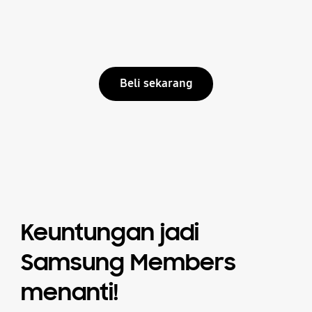
Beli sekarang
Keuntungan jadi
Samsung Members
menanti!