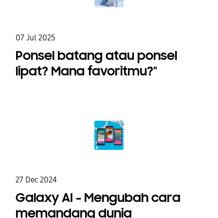
07 Jul 2025
Ponsel batang atau ponsel
lipat? Mana favoritmu?"
27 Dec 2024
Galaxy AI - Mengubah cara
memandang dunia