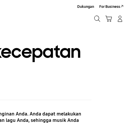
Dukungan
For Business
Cari
Troli
Login/Sign-Up
Cari
kecepatan
nginan Anda. Anda dapat melakukan
tan lagu Anda, sehingga musik Anda