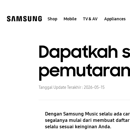
Skip
to
content
Shop
Mobile
TV & AV
Appliances
Dapatkah 
pemutaran
Tanggal Update Terakhir :
2026-05-15
Dengan Samsung Music selalu ada ca
segalanya mulai dari membuat daftar
selalu sesuai keinginan Anda.