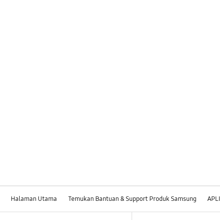
Halaman Utama
Temukan Bantuan & Support Produk Samsung
APL
Footer Navigation