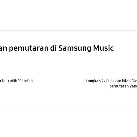
an pemutaran di Samsung Music
a
lalu pilih “Setelan”.
Langkah 2:
Gunakan bilah “K
pemutaran yang 