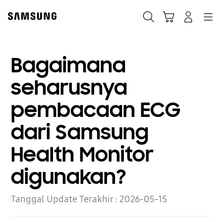
Skip
to
Cari
Troli
Login
Navigation
content
Bagaimana
seharusnya
pembacaan ECG
dari Samsung
Health Monitor
digunakan?
Tanggal Update Terakhir :
2026-05-15