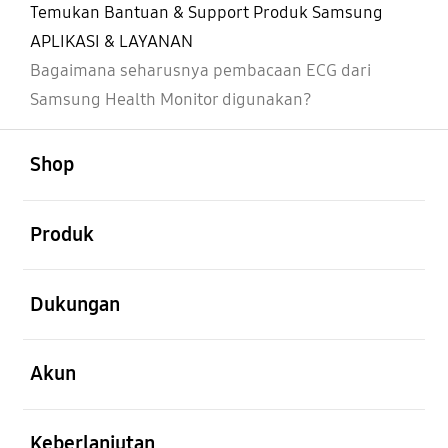
Temukan Bantuan & Support Produk Samsung
APLIKASI & LAYANAN
Bagaimana seharusnya pembacaan ECG dari
Samsung Health Monitor digunakan?
Buka
Footer Navigation
Shop
Buka
Produk
Buka
Dukungan
Buka
Akun
Buka
Keberlanjutan