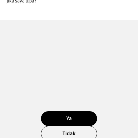
jika saya lupa?
Ya
Tidak