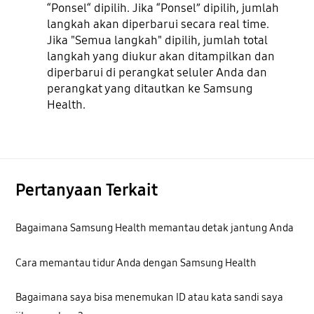
“Ponsel“ dipilih. Jika “Ponsel” dipilih, jumlah
langkah akan diperbarui secara real time.
Jika "Semua langkah" dipilih, jumlah total
langkah yang diukur akan ditampilkan dan
diperbarui di perangkat seluler Anda dan
perangkat yang ditautkan ke Samsung
Health.
Pertanyaan Terkait
Bagaimana Samsung Health memantau detak jantung Anda
Cara memantau tidur Anda dengan Samsung Health
Bagaimana saya bisa menemukan ID atau kata sandi saya