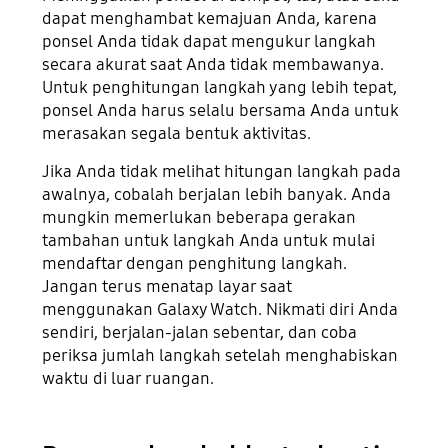
dapat menghambat kemajuan Anda, karena
ponsel Anda tidak dapat mengukur langkah
secara akurat saat Anda tidak membawanya.
Untuk penghitungan langkah yang lebih tepat,
ponsel Anda harus selalu bersama Anda untuk
merasakan segala bentuk aktivitas.
Jika Anda tidak melihat hitungan langkah pada
awalnya, cobalah berjalan lebih banyak. Anda
mungkin memerlukan beberapa gerakan
tambahan untuk langkah Anda untuk mulai
mendaftar dengan penghitung langkah.
Jangan terus menatap layar saat
menggunakan Galaxy Watch. Nikmati diri Anda
sendiri, berjalan-jalan sebentar, dan coba
periksa jumlah langkah setelah menghabiskan
waktu di luar ruangan.