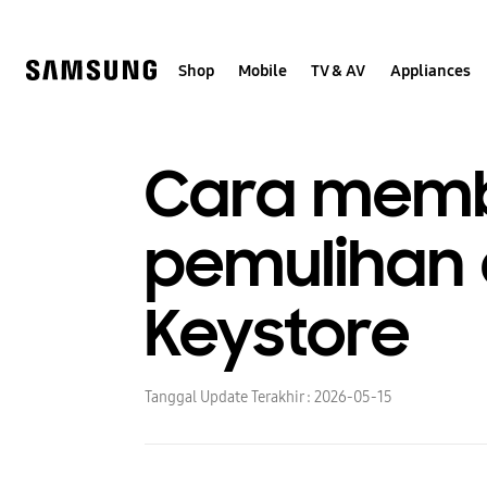
Skip
to
content
Shop
Mobile
TV & AV
Appliances
Cara memb
pemulihan 
Keystore
Tanggal Update Terakhir :
2026-05-15