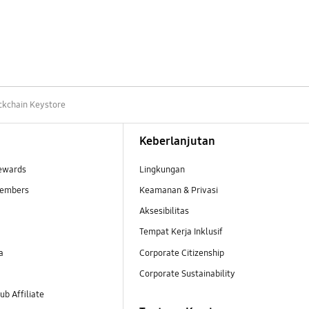
ckchain Keystore
Keberlanjutan
ewards
Lingkungan
embers
Keamanan & Privasi
Aksesibilitas
Tempat Kerja Inklusif
a
Corporate Citizenship
Corporate Sustainability
b Affiliate