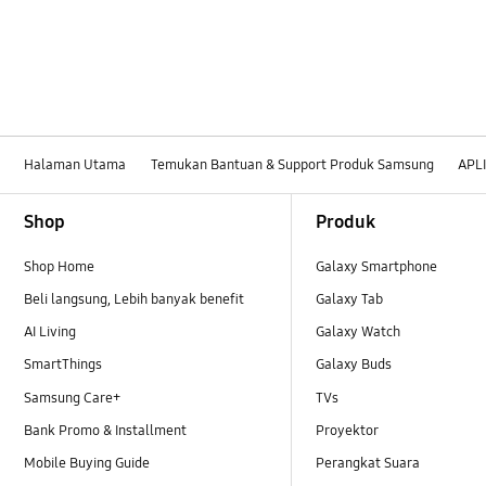
Halaman Utama
Temukan Bantuan & Support Produk Samsung
APL
Footer Navigation
Shop
Produk
Shop Home
Galaxy Smartphone
Beli langsung, Lebih banyak benefit
Galaxy Tab
AI Living
Galaxy Watch
SmartThings
Galaxy Buds
Samsung Care+
TVs
Bank Promo & Installment
Proyektor
Mobile Buying Guide
Perangkat Suara