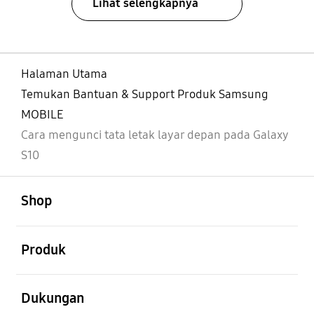
Lihat selengkapnya
Halaman Utama
Temukan Bantuan & Support Produk Samsung
MOBILE
Cara mengunci tata letak layar depan pada Galaxy
S10
Buka
Footer Navigation
Shop
Buka
Produk
Buka
Dukungan