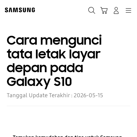
Skip
to
Cari
Troli
Login
Navigation
content
Cara mengunci
tata letak layar
depan pada
Galaxy S10
Tanggal Update Terakhir :
2026-05-15