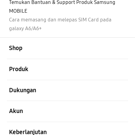
Temukan Bantuan & Support Produk Samsung
MOBILE
Cara memasang dan melepas SIM Card pada
galaxy A6/A6+
Buka
Footer Navigation
Shop
Buka
Produk
Buka
Dukungan
Buka
Akun
Buka
Keberlanjutan