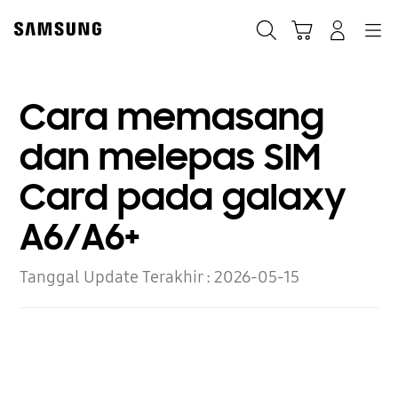
Skip
to
Cari
Troli
Login
Navigation
content
Cara memasang
dan melepas SIM
Card pada galaxy
A6/A6+
Tanggal Update Terakhir :
2026-05-15