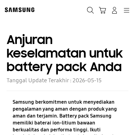
Skip
to
Cari
Troli
Login
Navigation
content
Anjuran
keselamatan untuk
battery pack Anda
Tanggal Update Terakhir :
2026-05-15
Samsung berkomitmen untuk menyediakan
pengalaman yang aman dengan produk yang
aman dan terjamin. Battery pack Samsung
memiliki baterai ion-litium bawaan
berkualitas dan performa tinggi. Ikuti