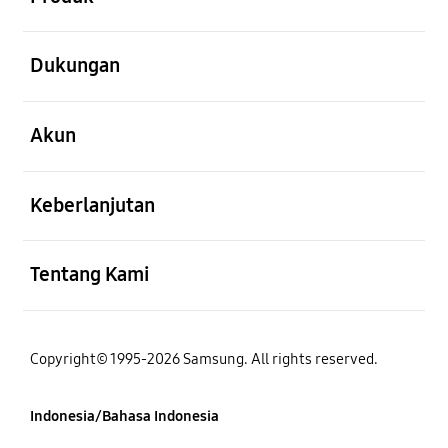
Buka
Dukungan
Buka
Akun
Buka
Keberlanjutan
Buka
Tentang Kami
Copyright© 1995-2026 Samsung. All rights reserved.
Indonesia/Bahasa Indonesia