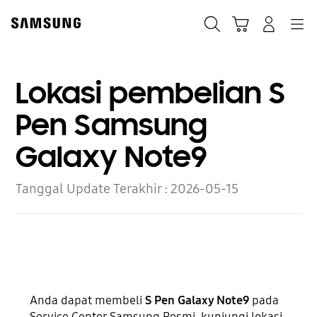
Skip
to
Cari
Troli
Login
Navigation
content
Lokasi pembelian S
Pen Samsung
Galaxy Note9
Tanggal Update Terakhir :
2026-05-15
Anda dapat membeli
S Pen Galaxy Note9
pada
Service Center Samsung Resmi, kunjungi lokasi