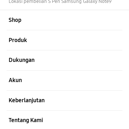
Lokasi pembelian S Pen Samsung Galaxy Note9
Buka
Footer Navigation
Shop
Buka
Produk
Buka
Dukungan
Buka
Akun
Buka
Keberlanjutan
Buka
Tentang Kami