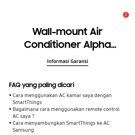
2
Pemberitahuan
Wall-mount Air
Conditioner Alpha
Inverter 0.5 PK
Informasi Garansi
FAQ yang paling dicari
Cara menggunakan AC kamar saya dengan
SmartThings
Bagaimana cara menggunakan remote control
AC saya ?
Cara menyambungkan SmartThings ke AC
Samsung