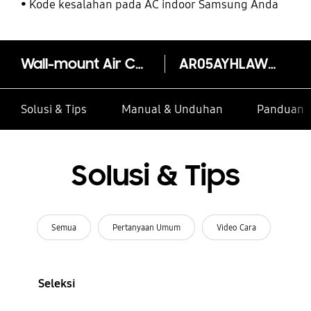
Kode kesalahan pada AC indoor Samsung Anda
Wall-mount Air Conditioner Alpha Inverter 0.5 PK
AR05AYHLAWKNSE
Solusi & Tips
Manual & Unduhan
Panduan I
Solusi & Tips
Semua
Pertanyaan Umum
Video Cara
Seleksi