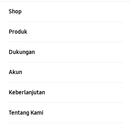
Buka
Footer Navigation
Shop
Buka
Produk
Buka
Dukungan
Buka
Akun
Buka
Keberlanjutan
Buka
Tentang Kami