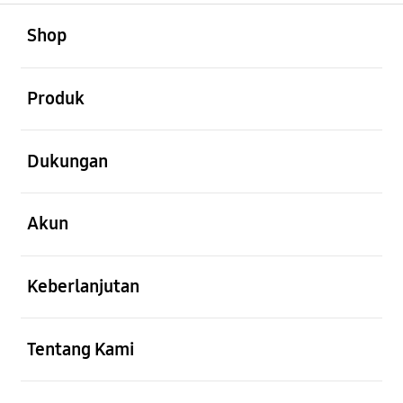
Buka
Footer Navigation
Shop
Buka
Produk
Buka
Dukungan
Buka
Akun
Buka
Keberlanjutan
Buka
Tentang Kami