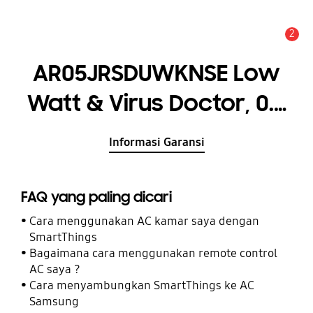
2
Pemberitahuan
AR05JRSDUWKNSE Low
Watt & Virus Doctor, 0.5
PK
Informasi Garansi
FAQ yang paling dicari
Cara menggunakan AC kamar saya dengan
SmartThings
Bagaimana cara menggunakan remote control
AC saya ?
Cara menyambungkan SmartThings ke AC
Samsung