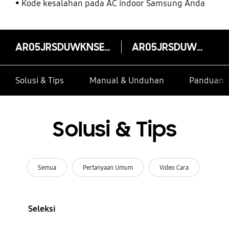
Kode kesalahan pada AC indoor Samsung Anda
AR05JRSDUWKNSE Low Watt & Virus Doctor, 0.5 PK
AR05JRSDUWKNSE
Solusi & Tips
Manual & Unduhan
Panduan I
Solusi & Tips
Semua
Pertanyaan Umum
Video Cara
Seleksi