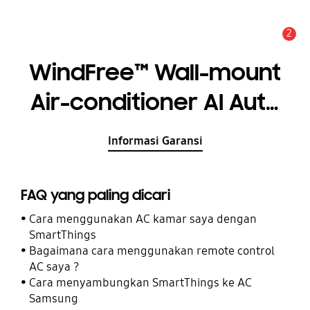
2
Pemberitahuan
WindFree™ Wall-mount
Air-conditioner AI Auto
Cooling 1.5 PK
Informasi Garansi
FAQ yang paling dicari
Cara menggunakan AC kamar saya dengan
SmartThings
Bagaimana cara menggunakan remote control
AC saya ?
Cara menyambungkan SmartThings ke AC
Samsung