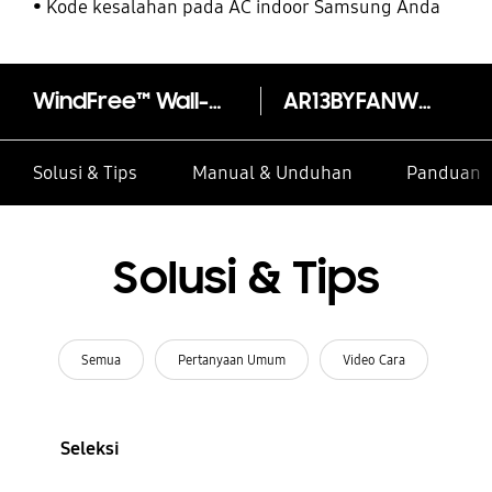
Kode kesalahan pada AC indoor Samsung Anda
WindFree™ Wall-mount Air-conditioner AI Auto Cooling 1.5 PK
AR13BYFANWKNSE
Solusi & Tips
Manual & Unduhan
Panduan I
Solusi & Tips
Semua
Pertanyaan Umum
Video Cara
Seleksi