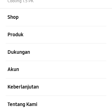
Cooling 1.5 PK
Buka
Footer Navigation
Shop
Buka
Produk
Buka
Dukungan
Buka
Akun
Buka
Keberlanjutan
Buka
Tentang Kami