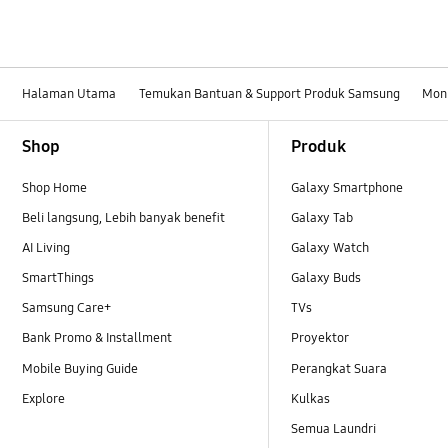
Halaman Utama
Temukan Bantuan & Support Produk Samsung
Moni
Footer Navigation
Shop
Produk
Shop Home
Galaxy Smartphone
Beli langsung, Lebih banyak benefit
Galaxy Tab
AI Living
Galaxy Watch
SmartThings
Galaxy Buds
Samsung Care+
TVs
Bank Promo & Installment
Proyektor
Mobile Buying Guide
Perangkat Suara
Explore
Kulkas
Semua Laundri