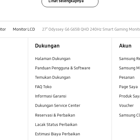
Lihat selengkapnya
tor
Monitor LCD
27” Odyssey G6 G65B QHD 240Hz Smart Gaming Monit
Dukungan
Akun
Halaman Dukungan
Samsung R
Panduan Pengguna & Software
Samsung M
Temukan Dukungan
Pesanan
FAQ Toko
Page Saya
Informasi Garansi
Produk Say
Dukungan Service Center
Voucher
Reservasi & Perbaikan
Samsung Clu
Lacak Status Perbaikan
Estimasi Biaya Perbaikan