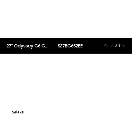
27” Odyssey G6 G65B QHD 240Hz Smart Gaming Monitor
S27BG652EE
Solusi & Tips
Seleksi