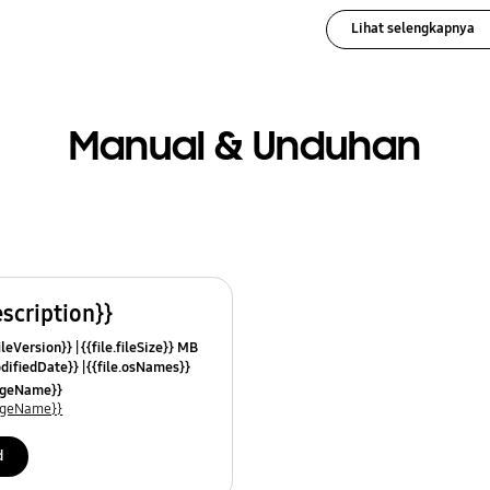
Lihat selengkapnya
Manual & Unduhan
escription}}
fileVersion}}
{{file.fileSize}} MB
odifiedDate}}
{{file.osNames}}
uageName}}
uageName}}
d