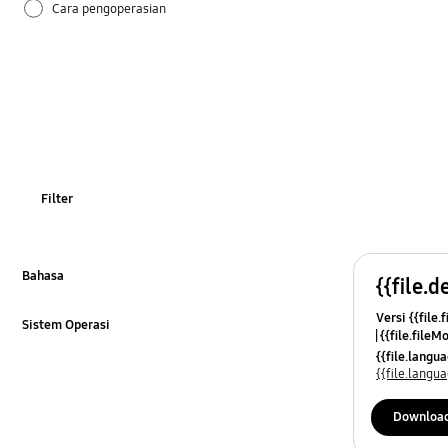
Cara pengoperasian
Filter
Bahasa
{{file.d
Klik untuk Memperluas
Versi {{file.
Sistem Operasi
{{file.fileM
Klik untuk Memperluas
{{file.lang
{{file.lang
Downloa