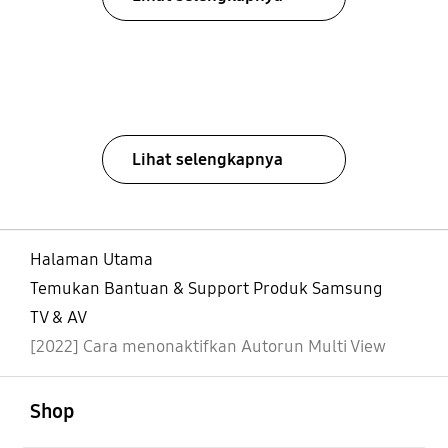
Lihat selengkapnya
Halaman Utama
Temukan Bantuan & Support Produk Samsung
TV & AV
[2022] Cara menonaktifkan Autorun Multi View
Buka
Footer Navigation
Shop
Buka