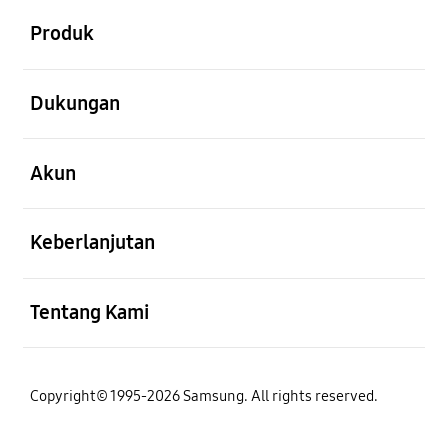
Produk
Buka
Dukungan
Buka
Akun
Buka
Keberlanjutan
Buka
Tentang Kami
Copyright© 1995-2026 Samsung. All rights reserved.