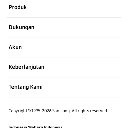
Produk
Buka
Dukungan
Buka
Akun
Buka
Keberlanjutan
Buka
Tentang Kami
Copyright© 1995-2026 Samsung. All rights reserved.
Indonesia/Bahasa Indonesia