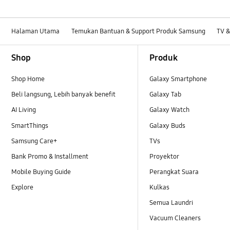
Halaman Utama
Temukan Bantuan & Support Produk Samsung
TV &
Footer Navigation
Shop
Produk
Shop Home
Galaxy Smartphone
Beli langsung, Lebih banyak benefit
Galaxy Tab
AI Living
Galaxy Watch
SmartThings
Galaxy Buds
Samsung Care+
TVs
Bank Promo & Installment
Proyektor
Mobile Buying Guide
Perangkat Suara
Explore
Kulkas
Semua Laundri
Vacuum Cleaners