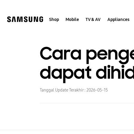
Skip
to
content
Shop
Mobile
TV & AV
Appliances
Cara penge
dapat dihi
Tanggal Update Terakhir :
2026-05-15