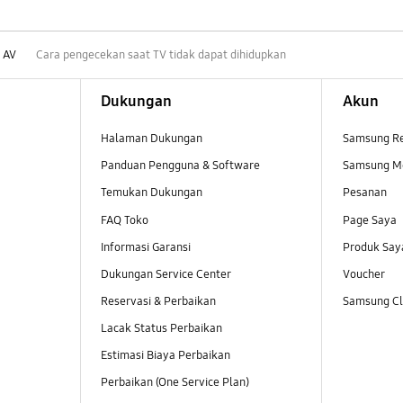
 AV
Cara pengecekan saat TV tidak dapat dihidupkan
Dukungan
Akun
Halaman Dukungan
Samsung R
Panduan Pengguna & Software
Samsung M
Temukan Dukungan
Pesanan
FAQ Toko
Page Saya
Informasi Garansi
Produk Say
Dukungan Service Center
Voucher
Reservasi & Perbaikan
Samsung Clu
Lacak Status Perbaikan
Estimasi Biaya Perbaikan
Perbaikan (One Service Plan)