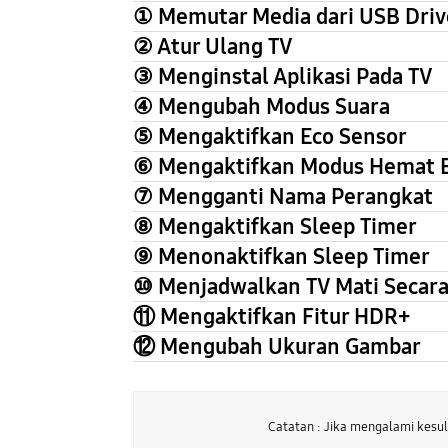
① Memutar Media dari USB Driv
② Atur Ulang TV
③ Menginstal Aplikasi Pada TV
④ Mengubah Modus Suara
⑤ Mengaktifkan Eco Sensor
⑥ Mengaktifkan Modus Hemat E
⑦ Mengganti Nama Perangkat
⑧ Mengaktifkan Sleep Timer
⑨ Menonaktifkan Sleep Timer
⑩ Menjadwalkan TV Mati Secara
⑪ Mengaktifkan Fitur HDR+
⑫ Mengubah Ukuran Gambar
Catatan : Jika mengalami kesu