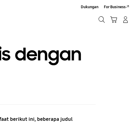
Dukungan
For Business
Cari
Troli
Login/Sign-Up
Cari
is dengan
t berikut ini, beberapa judul