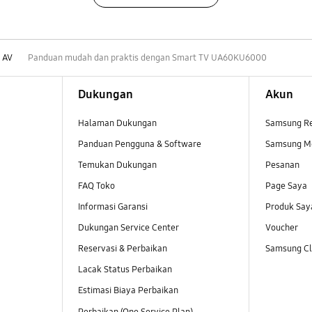
 AV
Panduan mudah dan praktis dengan Smart TV UA60KU6000
Dukungan
Akun
Halaman Dukungan
Samsung R
Panduan Pengguna & Software
Samsung M
Temukan Dukungan
Pesanan
FAQ Toko
Page Saya
Informasi Garansi
Produk Say
Dukungan Service Center
Voucher
Reservasi & Perbaikan
Samsung Clu
Lacak Status Perbaikan
Estimasi Biaya Perbaikan
Perbaikan (One Service Plan)