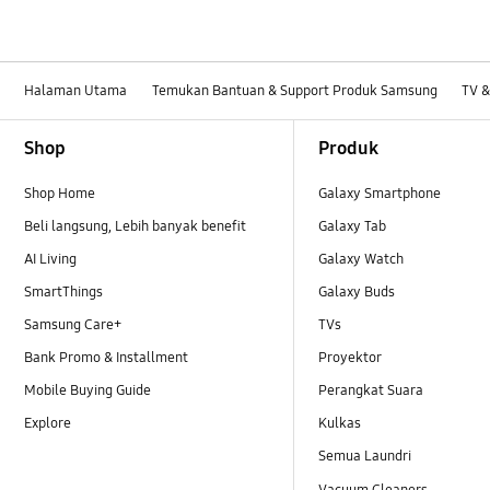
Halaman Utama
Temukan Bantuan & Support Produk Samsung
TV &
Footer Navigation
Shop
Produk
Shop Home
Galaxy Smartphone
Beli langsung, Lebih banyak benefit
Galaxy Tab
AI Living
Galaxy Watch
SmartThings
Galaxy Buds
Samsung Care+
TVs
Bank Promo & Installment
Proyektor
Mobile Buying Guide
Perangkat Suara
Explore
Kulkas
Semua Laundri
Vacuum Cleaners