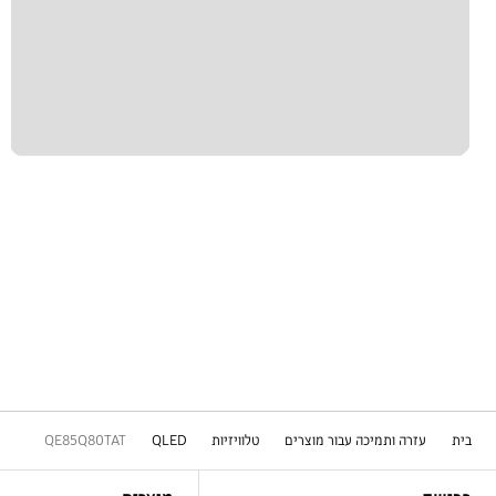
בית
עזרה ותמיכה עבור מוצרים
טלוויזיות
QLED
QE85Q80TAT
Footer Navigation