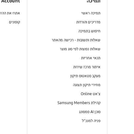
תמיכה
Account
תמיכה ראשי
אתרו את ההז
מדריכים והורדות
קופונים
חיפוש בתמיכה
שאלות ותשובות - רכישה מהאתר
שאלות נפוצות לפי סוג מוצר
תנאי אחריות
איתור מרכז שירות
מעקב סטאטוס תיקון
מחירי תיקון תצוגה
צ'אט Online
קהילת Samsung Members
סוכן AI סמסונג
פניה למנכ"ל