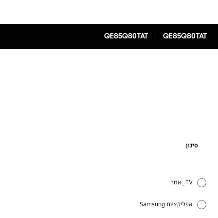
QE85Q80TAT
QE85Q80TAT
סינון
TV_אחר
אפליקציות Samsung