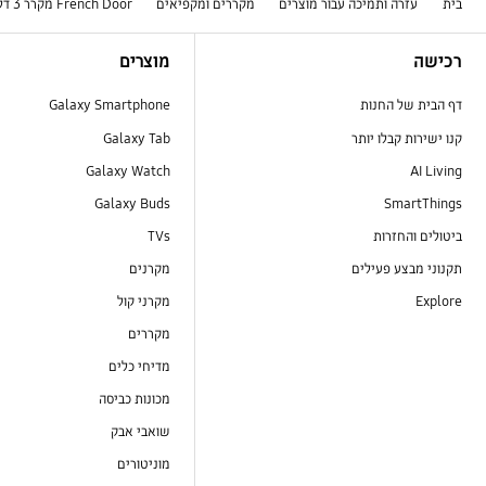
בית
עזרה ותמיכה עבור מוצרים
מקררים ומקפיאים
French Door מקרר 3 דלתות
Footer Navigation
רכישה
מוצרים
דף הבית של החנות
Galaxy Smartphone
קנו ישירות קבלו יותר
Galaxy Tab
Galaxy Watch
AI Living
Galaxy Buds
SmartThings
ביטולים והחזרות
TVs
תקנוני מבצע פעילים
מקרנים
Explore
מקרני קול
מקררים
מדיחי כלים
מכונות כביסה
שואבי אבק
מוניטורים