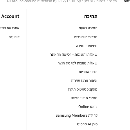
מקרר 3 דלתות 812 ליטר RF27T5001S9 עם טכנולוגיית All around cooling
תמיכה
Account
תמיכה ראשי
אתרו את ההז
מדריכים והורדות
קופונים
חיפוש בתמיכה
שאלות ותשובות - רכישה מהאתר
שאלות נפוצות לפי סוג מוצר
תנאי אחריות
איתור מרכז שירות
מעקב סטאטוס תיקון
מחירי תיקון תצוגה
צ'אט Online
קהילת Samsung Members
סוכן AI סמסונג