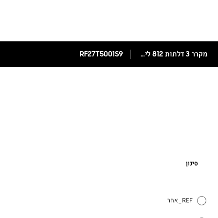
מקרר 3 דלתות 812 ליטר RF27T5001S9 עם טכנולוגיית All around cooling
RF27T5001S9
סינון
REF_אחר