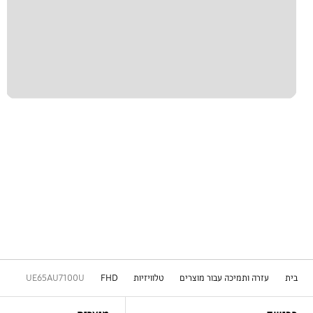
בית
עזרה ותמיכה עבור מוצרים
טלוויזיות
FHD
UE65AU7100U
Footer Navigation