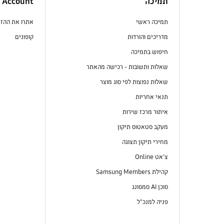
תמיכה
Account
תמיכה ראשי
אתרו את ההז
מדריכים והורדות
קופונים
חיפוש בתמיכה
שאלות ותשובות - רכישה מהאתר
שאלות נפוצות לפי סוג מוצר
תנאי אחריות
איתור מרכז שירות
מעקב סטאטוס תיקון
מחירי תיקון תצוגה
צ'אט Online
קהילת Samsung Members
סוכן AI סמסונג
פניה למנכ"ל