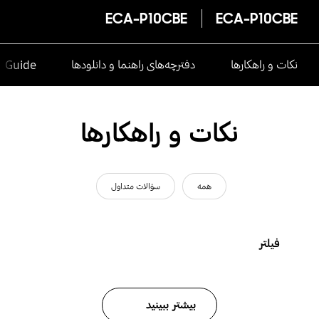
ECA-P10CBE
ECA-P10CBE
نکات و راهکارها
دفترچه‌های راهنما و دانلودها
e Guide
نکات و راهکارها
همه
سؤالات متداول
فیلتر
بیشتر ببینید