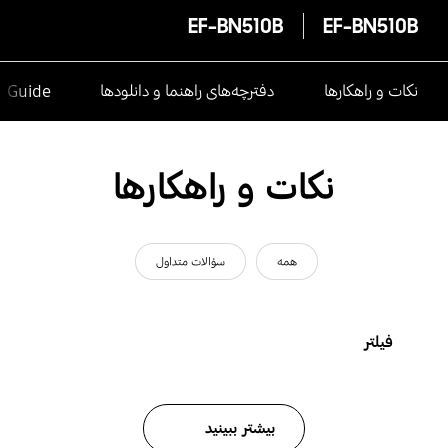
EF-BN510B
EF-BN510B
نکات و راهکارها
دفترچه‌های راهنما و دانلودها
e Guide
نکات و راهکارها
همه
سؤالات متداول
فیلتر
بیشتر ببینید