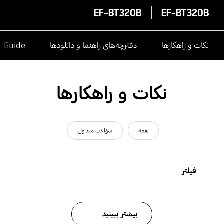
EF-BT320B
EF-BT320B
نکات و راهکارها
دفترچه‌های راهنما و دانلودها
e Guide
نکات و راهکارها
همه
سؤالات متداول
فیلتر
بیشتر ببینید